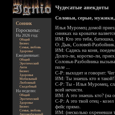
Чудесатые анекдоты
Соловьи, серые, мужики,
Сонник
Илья Муромец домой приезжае
Гороскопы:
синяках на кроватке валяется
На 2026 год:
ИМ: Кто это тебя, батюшка,
Общий
Бизнес
О: Дык, Соловей-Разбойник
Семья, любовь
ИМ: Садись на коня, поедем
Здоровье
Ежедневные:
Долго-ли, коротко-ли, приех
Общий
Соловья-Разбойника вызыват
Эротический
поле ...
Анти
Бизнес
С-Р: выходит и говорит: Чег
Здоровья
ИМ: Ты знаешь кто я такой!?
Мобильный
Любовный
С-Р: Ты - Илья Муромец, сл
Съедобный
всей нечисти.
На неделю:
ИМ: А это знаешь кто? (на о
Общий
Эротический
С-Р: А это твой отец - козел 
Здоровье
фейс прямо.
Бизнес
Семья, любовь
ИМ: (несколько охреневши та
Автомобильный