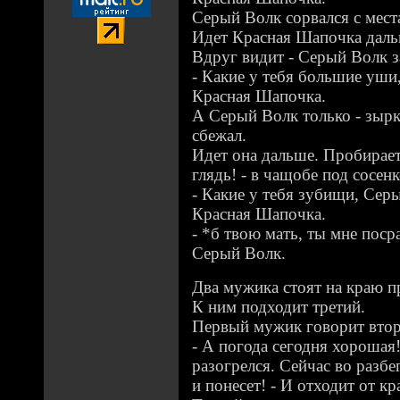
Серый Волк сорвался с мест
Идет Красная Шапочка даль
Вдруг видит - Серый Волк з
- Какие у тебя большие уши,
Красная Шапочка.
А Серый Волк только - зырк
сбежал.
Идет она дальше. Пробирает
глядь! - в чащобе под сосен
- Какие у тебя зубищи, Серы
Красная Шапочка.
- *б твою мать, ты мне поср
Серый Волк.
Два мужика стоят на краю п
К ним подходит третий.
Первый мужик говорит вто
- А погода сегодня хорошая
разогрелся. Сейчас во разбе
и понесет! - И отходит от кр