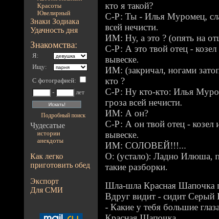
кто я такой?
Красоты
Ювелирный
С-Р: Ты - Илья Муромец, сл
Знаки Зодиака
всей нечисти.
Удачность дня
ИМ: Ну, а это ? (опять на от
Знакомства:
С-Р: А это твой отец - козел
Я:
вывеске.
Ищу:
ИМ: (закричал, ногами зато
кто ?
С фотографией
:
С-Р: Ну кто-кто: Илья Муро
-
лет
гроза всей нечисти.
ИМ: А он?
Подробный поиск
С-Р: А он твой отец - козел 
Чудесатые
вывеске.
истории
анекдоты
ИМ: СОЛОВЕЙ!!!...
О: (устало): Ладно Илюша, 
Как легко
приготовить обед
такие разборки.
Экспорт
Шла-шла Красная Шапочка п
Для СМИ
Вдруг видит - сидит Серый 
- Какие у тебя большие глаз
Красная Шапочка.