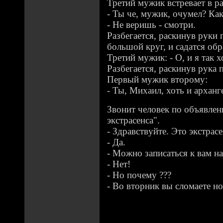
Третий мужик встревает в р
- Ты че, мужик, очумел? Как
- Не веришь - смотри.
Разбегается, раскинув руки п
большой круг, и садатся обр
Третий мужик: - О, и я так х
Разбегается, раскинув рука 
Первый мужик второму:
- Ты, Михаил, хоть и арханг
Звонит человек по объявлен
экстpасенса".
- Здpавствyйте. Это экстpас
- Да.
- Можно записаться к вам на
- Hет!
- Hо почемy ???
- Во втоpник вы сломаете но