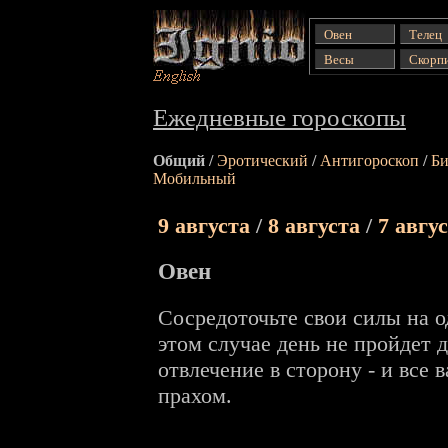
Гороскопы от Ignio:
Ежедневные (общий,
Овен
Телец
эротический и др.),
Весы
Скорп
еженедельные
гороскопы...
Ежедневные гороскопы
Общий /
Эротический
/
Антигороскоп
/
Би
Мобильный
9 августа
/
8 августа
/
7 авгу
Овен
Сосредоточьте свои силы на о
этом случае день не пройдет
отвлечение в сторону - и все
прахом.