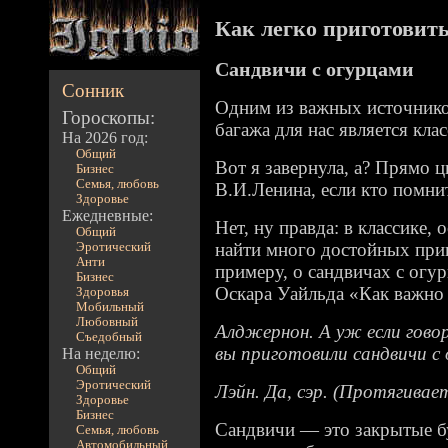
Как легко приготовить 
Сандвичи с огурцами
Сонник
Одним из важных источнико
Гороскопы:
багажа для нас является кла
На 2026 год:
Общий
Вот я завернула, а? Прямо ц
Бизнес
Семья, любовь
В.И.Ленина, если кто помнит
Здоровье
Ежедневные:
Нет, ну правда: в классике,
Общий
найти много достойных приг
Эротический
Анти
примеру, о сандвичах с огур
Бизнес
Оскара Уайльда «Как важно
Здоровья
Мобильный
Любовный
Алджернон. А уж если говор
Съедобный
вы приготовили сандвичи с 
На неделю:
Общий
Эротический
Лэйн. Да, сэр. (Протягивае
Здоровье
Бизнес
Сандвичи — это закрытые бу
Семья, любовь
Автомобильный