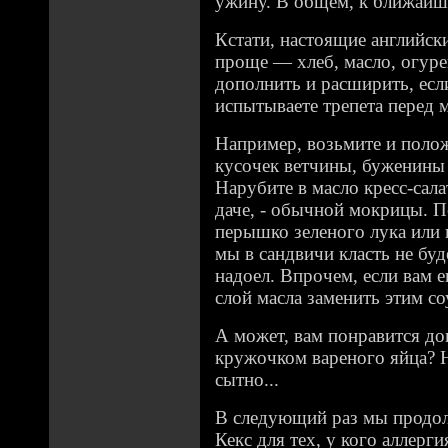
ужину. В общем, к ближайш
Кстати, настоящие английск
проще — хлеб, масло, огуре
дополнить и расширить, если
испытываете трепета перед
Например, возьмите и поло
кусочек ветчины, буженины 
Нарубите в масло кресс-сала
даче, - обычной мокрицы. П
перышко зеленого лука или 
мы в сандвичи класть не бу
надоел. Впрочем, если вам 
слой масла заменить этим со
А может, вам понравится до
кружочком вареного яйца? Н
сытно...
В следующий раз мы продол
Кекс для тех, у кого аллерги