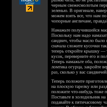
черным свежесмолотым перц
зеленью. В оригинале, наве
можем взять все, что нам по
чопорные англичане, правда
Намажьте получившейся мас
Поскольку нам надо намазат
сандвич, чтобы масло было 
сначала сложите кусочки так
теперь откройте крышку — т
кусок, переверните его и п
Теперь намажьте оба, полож
ломтика огурца, закройте в
раз, сколько у вас сандвичей
Теперь положите приготовл
на плоскую тарелку или раз
положите что-нибудь тоже п
Поставьте в холодильник на 
подавайте к пятичасовому ч