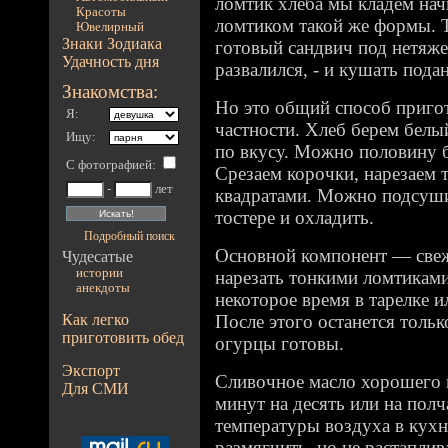
ломтик хлеба мы кладем на
Красоты
ломтиком такой же формы. 
Ювелирный
Знаки Зодиака
готовый сандвич под нетяже
Удачность дня
развалился, - и кушать пода
Знакомства:
Но это общий способ приго
Я:
частности. Хлеб берем белы
Ищу:
по вкусу. Можно половину 
С фотографией
:
Срезаем корочки, нарезаем 
-
лет
квадратами. Можно подсушит
тостере и охладить.
Подробный поиск
Основной компонент — свеж
Чудесатые
истории
нарезать тонкими ломтиками
анекдоты
некоторое время в тарелке и
Как легко
После этого останется толь
приготовить обед
огурцы готовы.
Экспорт
Сливочное масло хорошего к
Для СМИ
минут на десять или на полч
температуры воздуха в кухне
размягчить, но не растаплив