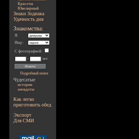
Красоты
Ювелирный
Знаки Зодиака
Удачность дня
Знакомства:
Я:
Ищу:
С фотографией
:
-
лет
Подробный поиск
Чудесатые
истории
анекдоты
Как легко
приготовить обед
Экспорт
Для СМИ