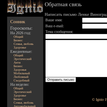
Обратная связь
Написать письмо Ленке Виногра
Ваше имя:
Сонник
Ваш e-mail:
Гороскопы:
Тема сообщения:
На 2026 год:
Общий
Бизнес
Семья, любовь
Здоровье
Ежедневные:
Общий
Эротический
Анти
Бизнес
Здоровья
Мобильный
Любовный
Съедобный
На неделю:
Общий
Эротический
Здоровье
Бизнес
© Ignio 
Семья, любовь
Автомобильный