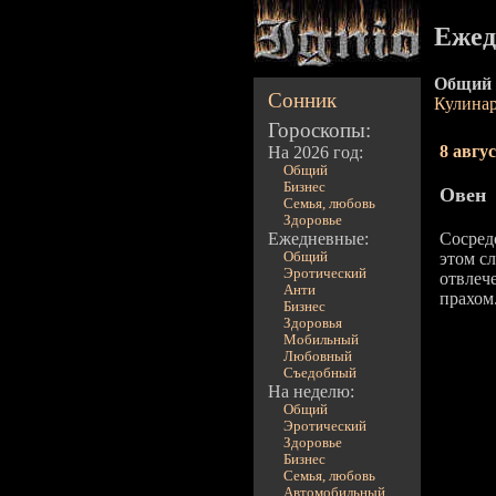
Ежед
Общий 
Сонник
Кулина
Гороскопы:
8 авгу
На 2026 год:
Общий
Бизнес
Овен
Семья, любовь
Здоровье
Ежедневные:
Сосред
Общий
этом с
Эротический
отвлече
Анти
прахом
Бизнес
Здоровья
Мобильный
Любовный
Съедобный
На неделю:
Общий
Эротический
Здоровье
Бизнес
Семья, любовь
Автомобильный