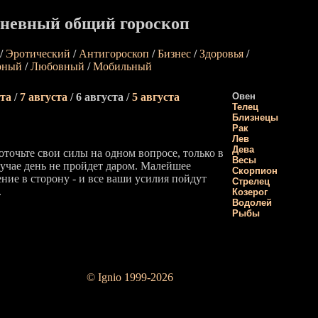
невный общий гороскоп
/
Эротический
/
Антигороскоп
/
Бизнес
/
Здоровья
/
рный
/
Любовный
/
Мобильный
ста
/
7 августа
/
6 августа /
5 августа
Овен
Телец
Близнецы
Рак
Лев
Дева
оточьте свои силы на одном вопросе, только в
Весы
лучае день не пройдет даром. Малейшее
Скорпион
ние в сторону - и все ваши усилия пойдут
Стрелец
.
Козерог
Водолей
Рыбы
© Ignio 1999-2026