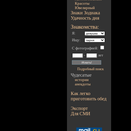
Красоты
Ювелирный
Знаки Зодиака
Удачность дня
Знакомства:
Я:
Ищу:
С фотографией
:
-
лет
Подробный поиск
Чудесатые
истории
анекдоты
Как легко
приготовить обед
Экспорт
Для СМИ