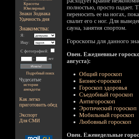
расходует крайне неэкономн
Красоты
полностью, просто падает. Т
Ювелирный
Знаки Зодиака
переносить ее на ногах, пок
Удачность дня
свалит его с ног. Для вывед
сауна, занятия спортом.
Знакомства:
Я:
Гороскопы для данного зна
Ищу:
С фотографией
:
Овен. Ежедневные гороскоп
-
лет
августа):
Общий гороскоп
Подробный поиск
Чудесатые
Бизнес-гороскоп
истории
Гороскоп здоровья
анекдоты
Съедобный гороскоп
Как легко
Антигороскоп
приготовить обед
Эротический гороскоп
Мобильный гороскоп
Экспорт
Для СМИ
Любовный гороскоп
Овен. Еженедельные гороско