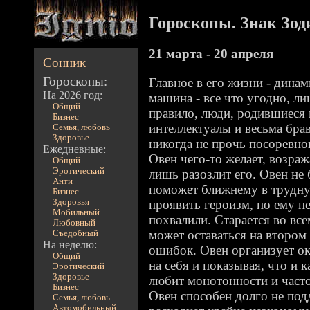
Гороскопы. Знак Зод
21 марта - 20 апреля
Сонник
Гороскопы:
Главное в его жизни - дина
На 2026 год:
машина - все что угодно, л
Общий
правило, люди, родившиеся 
Бизнес
интеллектуалы и весьма бра
Семья, любовь
Здоровье
никогда не прочь посоревно
Ежедневные:
Овен чего-то желает, возраж
Общий
Эротический
лишь разозлит его. Овен не 
Анти
поможет ближнему в трудну
Бизнес
Здоровья
проявить героизм, но ему не
Мобильный
похвалили. Старается во все
Любовный
может оставаться на втором
Съедобный
На неделю:
ошибок. Овен организует о
Общий
на себя и показывая, что и 
Эротический
Здоровье
любит монотонности и часто
Бизнес
Овен способен долго не подд
Семья, любовь
Автомобильный