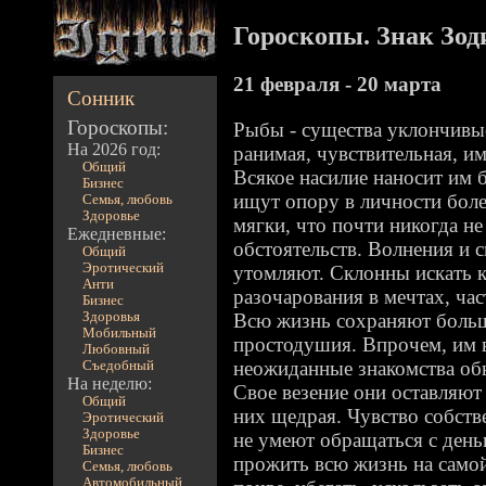
Гороскопы. Знак Зод
21 февраля - 20 марта
Сонник
Гороскопы:
Рыбы - существа уклончивые
На 2026 год:
ранимая, чувствительная, им
Общий
Всякое насилие наносит им 
Бизнес
ищут опору в личности боле
Семья, любовь
Здоровье
мягки, что почти никогда не
Ежедневные:
обстоятельств. Волнения и 
Общий
Эротический
утомляют. Склонны искать 
Анти
разочарования в мечтах, част
Бизнес
Здоровья
Всю жизнь сохраняют боль
Мобильный
простодушия. Впрочем, им в
Любовный
неожиданные знакомства обы
Съедобный
На неделю:
Свое везение они оставляют 
Общий
них щедрая. Чувство собстве
Эротический
Здоровье
не умеют обращаться с день
Бизнес
прожить всю жизнь на само
Семья, любовь
Автомобильный