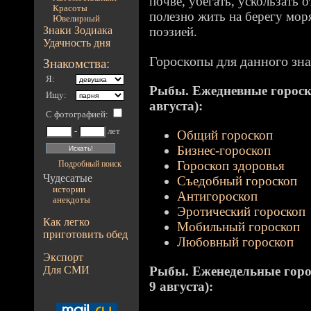
почве, убегать, ускользать 
Красоты
полезно жить на берегу мор
Ювелирный
Знаки Зодиака
поэзией.
Удачность дня
Гороскопы для данного зна
Знакомства:
Я:
Рыбы. Ежедневные гороско
Ищу:
августа):
С фотографией
:
-
лет
Общий гороскоп
Бизнес-гороскоп
Гороскоп здоровья
Подробный поиск
Чудесатые
Съедобный гороскоп
истории
Антигороскоп
анекдоты
Эротический гороскоп
Как легко
Мобильный гороскоп
приготовить обед
Любовный гороскоп
Экспорт
Для СМИ
Рыбы. Еженедельные гороск
9 августа):