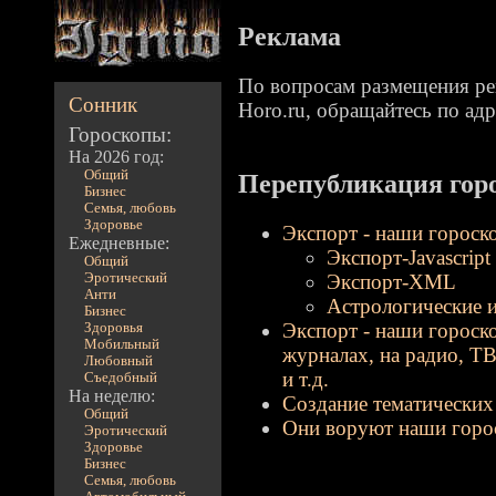
Реклама
По вопросам размещения рек
Сонник
Horo.ru, обращайтесь по ад
Гороскопы:
На 2026 год:
Общий
Перепубликация гор
Бизнес
Семья, любовь
Здоровье
Экспорт - наши гороск
Ежедневные:
Экспорт-Javascript
Общий
Экспорт-XML
Эротический
Анти
Астрологические
Бизнес
Экспорт - наши гороско
Здоровья
Мобильный
журналах, на радио, ТВ
Любовный
и т.д.
Съедобный
На неделю:
Создание тематических 
Общий
Они воруют наши горо
Эротический
Здоровье
Бизнес
Семья, любовь