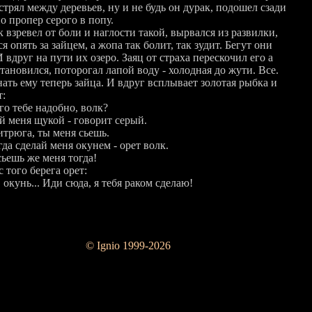
стрял между деревьев, ну и не будь он дурак, подошел сзади
о пропер серого в попу.
 взревел от боли и наглости такой, вырвался из развилки,
я опять за зайцем, а жопа так болит, так зудит. Бегут они
И вдруг на пути их озеро. Заяц от страха перескочил его а
тановился, поторогал лапой воду - холодная до жути. Все.
ать ему теперь зайца. И вдруг всплывает золотая рыбка и
т:
его тебе надобно, волк?
й меня щукой - говорит серый.
итрюга, ты меня сьешь.
гда сделай меня окунем - орет волк.
сьешь же меня тогда!
с того берега орет:
 окунь... Иди сюда, я тебя раком сделаю!
© Ignio 1999-2026