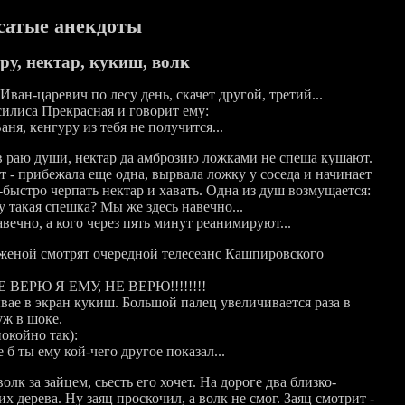
сатые анекдоты
ру, нектар, кукиш, волк
Иван-царевич по лесу день, скачет другой, третий...
силиса Прекрасная и говорит ему:
Ваня, кенгуру из тебя не получится...
в раю души, нектар да амброзию ложками не спеша кушают.
т - прибежала еще одна, вырвала ложку у соседа и начинает
-быстро черпать нектар и хавать. Одна из душ возмущается:
у такая спешка? Мы же здесь навечно...
авечно, а кого через пять минут реанимируют...
женой смотpят очеpедной телесеанс Кашпировского
Е ВЕРЮ Я ЕМУ, HЕ ВЕРЮ!!!!!!!!
вае в экpан кукиш. Большой палец увеличивается pаза в
уж в шоке.
окойно так):
 б ты ему кой-чего дpугое показал...
олк за зайцем, сьесть его хочет. На дороге два близко-
х дерева. Ну заяц проскочил, а волк не смог. Заяц смотрит -