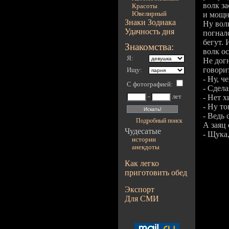
волк за
Красоты
Ювелирный
и мощн
Знаки Зодиака
Ну волк
Удачность дня
погналс
бегут. 
Знакомства:
волк ос
Я:
Не догн
говори
Ищу:
- Ну, ч
С фотографией
:
- Сдела
-
лет
- Нет х
- Ну то
- Ведь 
Подробный поиск
А заяц 
Чудесатые
- Щука,
истории
анекдоты
Как легко
приготовить обед
Экспорт
Для СМИ