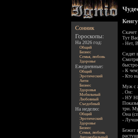
Чуде
Кенгу
Сонник
Скачет 
Гороскопы:
Тут Ва
На 2026 год:
- Нет, 
Общий
Бизнес
Сидят 
Семья, любовь
Смотря
Здоровье
быстро
Ежедневные:
- К чем
Общий
- Кто н
Эротический
Анти
Бизнес
Муж с 
Здоровья
. Он:
Мобильный
- HУ H
Любовный
Показы
Съедобный
тpи. М
На неделю:
Она (сп
Общий
Эротический
- Лучше
Здоровье
Бизнес
Бежит в
Семья, любовь
растущи
Автомобильный