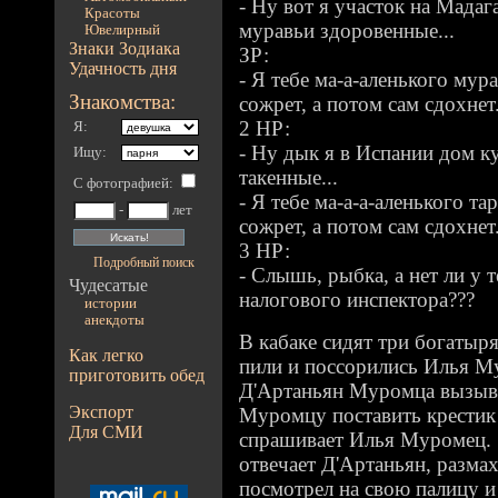
- Ну вот я участок на Мадаг
Красоты
муравьи здоровенные...
Ювелирный
Знаки Зодиака
ЗР:
Удачность дня
- Я тебе ма-а-аленького мур
Знакомства:
сожрет, а потом сам сдохнет
2 НР:
Я:
- Ну дык я в Испании дом ку
Ищу:
такенные...
С фотографией
:
- Я тебе ма-а-а-аленького та
-
лет
сожрет, а потом сам сдохнет
3 НР:
Подробный поиск
- Слышь, рыбка, а нет ли у т
Чудесатые
налогового инспектора???
истории
анекдоты
В кабаке сидят три богатыр
Как легко
пили и поссорились Илья М
приготовить обед
Д'Артаньян Муромца вызывае
Экспорт
Муромцу поставить крестик 
Для СМИ
спрашивает Илья Муромец. "
отвечает Д'Артаньян, разм
посмотрел на свою палицу и