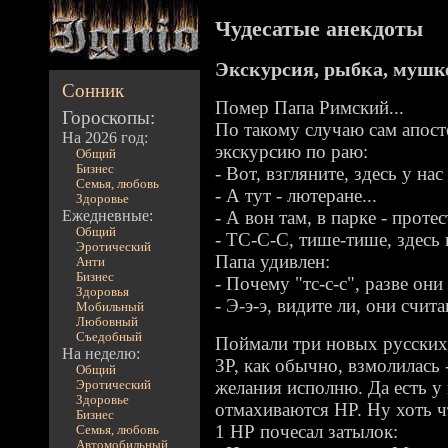
Чудесатые анекдоты
Экскурсия, рыбка, муш
Сонник
Помер Папа Римский...
Гороскопы:
По такому случаю сам апост
На 2026 год:
экскурсию по раю:
Общий
Бизнес
- Вот, взгляните, здесь у нас
Семья, любовь
- А тут - лютеране...
Здоровье
Ежедневные:
- А вон там, в парке - проте
Общий
- ТС-С-С, тише-тише, здесь
Эротический
Папа удивлен:
Анти
Бизнес
- Почему "тс-с-с", разве они
Здоровья
- Э-э-э, видите ли, они счит
Мобильный
Любовный
Съедобный
Поймали три новых русских
На неделю:
ЗР, как обычно, взмолилась 
Общий
желания исполню. Да есть у н
Эротический
Здоровье
отмахиваются НР. Ну хоть ч
Бизнес
1 НР почесал затылок:
Семья, любовь
Автомобильный