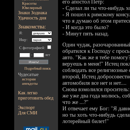
его апостол Петр:
Красоты
- Сделал ли ты что-нибудь х
Ювелирный
Знаки Зодиака
- Я пошел к римскому консул
Удачность дня
что я думаю об этом притес
Знакомства:
- И когда это было?
- Минут пять назад.
Я:
Ищу:
Один чудак, разочарованный
С фотографией
:
обратился к Господу с прос
-
лет
авто. "Как же я тебе помогу?
веруешь в меня!" Истец покл
Подробный поиск
соблюдать все религиозные
Чудесатые
второй, Истец добросовестно
истории
автомобиля все нет и нет....
анекдоты
Снова взмолился проситель:
Как легко
же уже два года молюсь, со
приготовить обед
что же ...?"
Экспорт
И отвечает ему Бог: "Я давн
Для СМИ
но ты хоть что-нибудь сдела
лотерейный билет!"