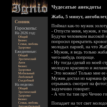
Чудесатые анекдоты
Жаба, 5 минут, автобилет
Сонник
Поймал как-то мужик золоту
Гороскопы:
- Отпусти меня, мужик, я т
На 2026 год:
Будучи человеком высокой н
Общий
Бизнес
попросил прекратить кровоп
Семья, любовь
молодых парней, на что Жаб
Здоровье
Ежедневные:
- Мужик, я ведь только жаба
Общий
чего-нибудь попроще.
Эротический
- Ну тогда сделай из моей 
Анти
Бизнес
молодую красивую и желан
Здоровья
- Это можно! Только мне ее
Мобильный
Любовный
Мужик достал из кармана фо
Съедобный
отрываясь смотрит на фотог
На неделю:
задумчиво говорит:
Общий
Эротический
- А что ты там про Чечню г
Здоровье
Бизнес
Попадает на тот свет молод
Семья, любовь
Автомобильный