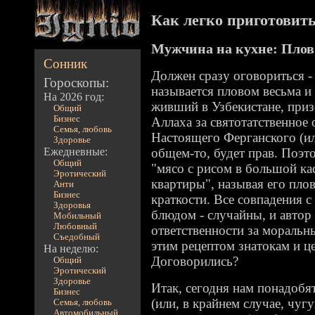
Как легко приготовить 
Мужчина на кухне: Плов 
Сонник
Должен сразу оговориться -
Гороскопы:
называется пловом весьма и
На 2026 год:
живший в Узбекистане, приз
Общий
Бизнес
Аллаха за святотатственное 
Семья, любовь
Настоящего Ферганского (ил
Здоровье
Ежедневные:
общем-то, будет прав. Поэт
Общий
"мясо с рисом в большой ка
Эротический
квартиры", называя его пло
Анти
Бизнес
краткости. Все совпадения 
Здоровья
блюдом - случайны, и автор 
Мобильный
Любовный
ответственности за мораль
Съедобный
этим рецептом знатокам и ц
На неделю:
Договорились?
Общий
Эротический
Здоровье
Итак, сегодня нам понадобя
Бизнес
(или, в крайнем случае, чугу
Семья, любовь
Автомобильный