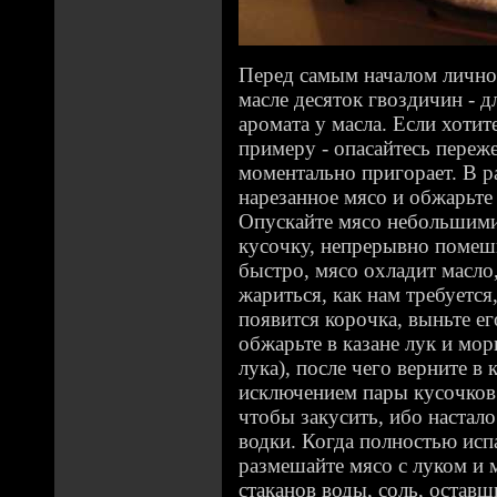
Перед самым началом лично
масле десяток гвоздичин - 
аромата у масла. Если хоти
примеру - опасайтесь переже
моментально пригорает. В р
нарезанное мясо и обжарьте
Опускайте мясо небольшими
кусочку, непрерывно помеши
быстро, мясо охладит масло,
жариться, как нам требуется
появится корочка, выньте е
обжарьте в казане лук и мор
лука), после чего верните в 
исключением пары кусочков 
чтобы закусить, ибо настал
водки. Когда полностью исп
размешайте мясо с луком и 
стаканов воды, соль, оставш