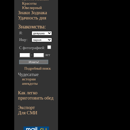
Красоты
Ювелирный
Знаки Зодиака
Удачность дня
Знакомства:
Я:
Ищу:
С фотографией
:
-
лет
Подробный поиск
Чудесатые
истории
анекдоты
Как легко
приготовить обед
Экспорт
Для СМИ