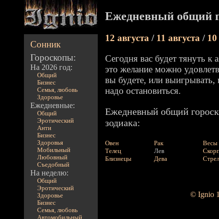
Ежедневный общий г
12 августа
/
11 августа
/
10
Сонник
Гороскопы:
Сегодня вас будет тянуть к
На 2026 год:
это желание можно удовлетв
Общий
вы будете, или выигрывать, 
Бизнес
надо остановиться.
Семья, любовь
Здоровье
Ежедневные:
Ежедневный общий гороско
Общий
Эротический
зодиака:
Анти
Бизнес
Здоровья
Овен
Рак
Весы
Мобильный
Телец
Лев
Скор
Любовный
Близнецы
Дева
Стре
Съедобный
На неделю:
Общий
Эротический
© Ignio 
Здоровье
Бизнес
Семья, любовь
Автомобильный