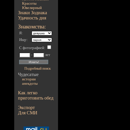
Красоты
Ювелирный
Знаки Зодиака
Удачность дня
Знакомства:
Я:
Ищу:
С фотографией
:
-
лет
Подробный поиск
Чудесатые
истории
анекдоты
Как легко
приготовить обед
Экспорт
Для СМИ