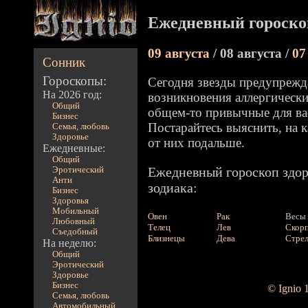
Ежедневный гороско
09 августа
/ 08 августа /
07
Сонник
Гороскопы:
Сегодня звезды предупрежд
На 2026 год:
возникновения аллергически
Общий
общем-то привычные для ва
Бизнес
Постарайтесь выяснить, на 
Семья, любовь
Здоровье
от них подальше.
Ежедневные:
Общий
Ежедневный гороскоп здор
Эротический
Анти
зодиака:
Бизнес
Здоровья
Мобильный
Овен
Рак
Весы
Любовный
Телец
Лев
Скор
Съедобный
Близнецы
Дева
Стре
На неделю:
Общий
Эротический
Здоровье
Бизнес
© Ignio 
Семья, любовь
Автомобильный