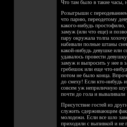
Что там было в такие часы, 
Розыгрыши с переодеванием 
что парню, переодетому дев
какого-нибудь простофилю, 
замуж (или что еще) и позво
пару окружала толпа хохоч
набивали полные штаны снег
какой-нибудь девушке или с
удавалось провести девушку,
замуж и выпросить у нее в з
гребешок или еще что-нибу
потом не было конца. Впроч
до смеху! Если кто-нибудь 
совсем уж неприличную шутк
почти до гола и вываливали 
Присутствие гостей из друг
служить сдерживающим фак
молодежи. Если все шло зав
приходили с выпивкой и не п