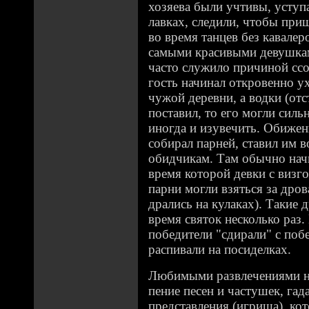
хозяева были учтивы, уступ
лавках, следили, чтобы при
во время танцев без кавалеро
самыми красивыми девушкам
часто служило причиной ссо
гость начинал откровенно у
чужой деревни, а водки (от
поставил, то его могли сильн
иногда и изувечить. Обиже
собирал парней, ставил им в
обидчикам. Там обычно начи
время которой девки с визго
парни могли взяться за дров
дрались на кулаках). Такие 
время святок несколько раз.
победители "сдирали" с поб
распивали на посиделках.
Любимыми развлечениями на
пение песен и частушек, гад
представления (игрища), ко