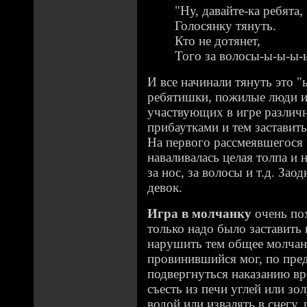
"Ну, давайте-ка ребята,
Голосянку тянуть.
Кто не дотянет,
Того за волосы-ы-ы-ы-ы
И все начинали тянуть это "
ребятишки, пожилые люди и
участвующих в игре различ
прибаутками и тем заставить
На первого рассмеявшегося 
наваливалась целая толпа и 
за нос, за волосы и т.д. За
девок.
Игра в молчанку
очень пох
только надо было заставить 
нарушить тем общее молчани
провинившийся мог, по пре
подвергнуться наказанию вр
съесть из печи углей или зо
водой или извалять в снегу,