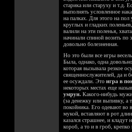
старика или старуху и т.д. Е
выполнять условленное нака
на палках. Для этого на пол
круглых и гладких поленьев
валили на эти поленья, хвата
начинали спиной возить по 
довольно болезненная.
Но это были все игры весел
Была, однако, одна довольно
которая вызывала резкое ос
священнослужителей, да и 
ее осуждали. Это
игра в по
некоторых местах еще назы
умрун.
Какого-нибудь мужи
(за денежку или выпивку, а т
покойника. Его одевают во 
мукой, вставляют в рот дли
казался страшнее, и кладут 
короб, а то и в гроб, крепко