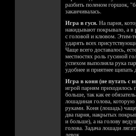
разбить поленом горшок, "б
заканчивалась.
Игра в гуся.
На парня, кото
накидывают покрывало, а в
с головой и клювом. Этим-т
ударять всех присутствующи
Чаще всего доставалось, ест
местностях роль гусиной г
успехом выполняла рука па
удобнее и приятнее щипать 
Игра в коня (не путать с и
игрой парням приходилось 
больше, так как ее обязате
лошадиная голова, которую 
руками. Коня (лошадь) чаще
два парня, накрытых покрыв
и больше), а на голову вед
голова. Задача лошади лягат
девок.