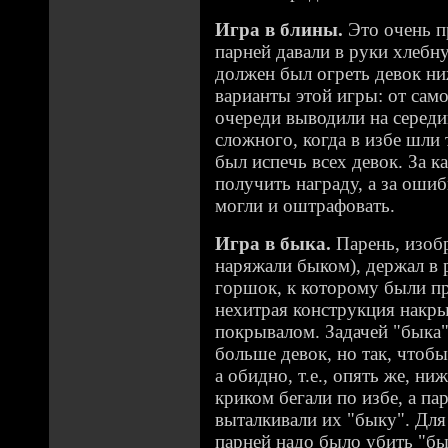
Игра в блины.
Это очень п
парней давали в руки хлебн
должен был огреть девок н
варианты этой игры: от само
очереди выводили на середи
сложного, когда в избе шли
был испечь всех девок. За 
получить награду, а за ошиб
могли и оштрафовать.
Игра в быка.
Парень, изоб
наряжали быком), держал в
горшок, к которому были пр
нехитрая конструкция накры
покрывалом. Задачей "быка
больше девок, но так, чтобы
а обидно, т.е., опять же, ни
криком бегали по избе, а па
выталкивали их "быку". Для
парней надо было убить "бы