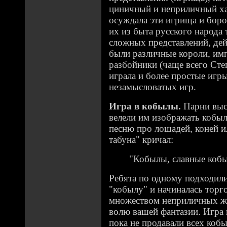
циничный и неприличный ха
осуждала эти игрища и боро
их из быта русского народа 
сложных представлений, д
были различные короли, им
разбойники (чаще всего Степ
играла и более простые игр
незамысловатых игр.
Игра в кобылы.
Парни выс
велели им изображать кобыл
песню про лошадей, коней и
табуна" кричал:
"Кобылы, славные кобы
Ребята по одному подходили
"кобылу" и начиналась торг
множеством неприличных же
волю вашей фантазии. Игра 
пока не продавали всех кобы