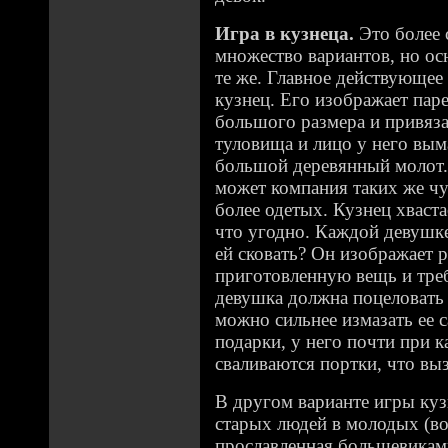
Игра в кузнеца.
Это более 
множество вариантов, но ос
те же. Главное действующее 
кузнец. Его изображает пар
большого размера и привяз
туловища и лицо у него вым
большой деревянный молот.
может компания таких же чу
более одетых. Кузнец хвастае
что угодно. Каждой девушке
ей сковать? Он изображает р
приготовленную вещь и тре
девушка должна поцеловать "
можно сильнее измазать ее с
подарки, у него почти при 
сваливаются портки, что вы
В другом варианте игры куз
старых людей в молодых (во
прославленная большевикам