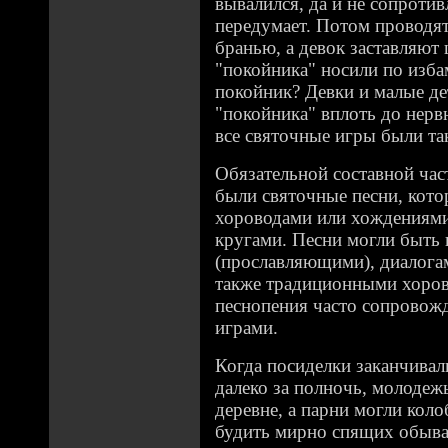
вывалился, да и не сопротивл
передумает. Потом проводят
бранью, а девок заставляют 
"покойника" носили по изба
покойник? Девки и малые де
"покойника" вплоть до нерв
все святочные игры были та
Обязательной составной ча
были святочные песни, кот
хороводами или хождениями
кругами. Песни могли быть
(прославляющими), диалогам
также традиционными хоро
песнопения часто сопровож
играми.
Когда посиделки заканчивали
далеко за полночь, молодеж
деревне, а парни могли коло
будить мирно спящих обыват