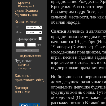
празднование Рождества Хри
Красоты
Крещенья. А весь этот перио
Ювелирный
Знаки Зодиака
Рассмотрим подробнее, как 
Удачность дня
сельской местности, так как
Знакомства:
обычаи народа.
Я:
Святки
являлись и являют
Ищу:
праздничным периодом в ру
С фотографией
:
начинаются 19 декабря (Ник
-
лет
19 января (Крещенье). Свя
молодежным праздником, та
Подробный поиск
игры, песни и гадания задав
Чудесатые
взрослые не оставались в ст
истории
поддерживали праздничную 
анекдоты
Как легко
Но больше всего переживани
приготовить обед
долю девушек: различные г
определить девушке будущег
Экспорт
будущую жизнь с ним. Тут 
Для СМИ
обходилось! (О том, какие г
расскажу позже.) В такой 