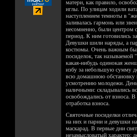
матери, как правило, освоб
иглы. По улицам ходили вата
наступлением темноты в "жи
заливалась гармонь или звен
несомненно, были центром 
период. К ним готовились за
Девушки шили наряды, а па
костюмы. Очень важным был
посиделок, так называемой
какая-нибудь одинокая жен
избу за небольшую сумму де
всю домашнюю обстановку и
усмотрению молодежи. Деньг
наличными: складывались вс
освобождались от взноса. В
отработка взноса.
Святочные посиделки отлич
на них и парни и девушки на
маскарад. В первые дни свя
незамысловатый характер: 