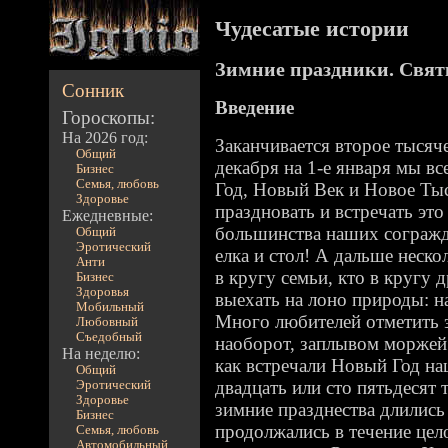
Чудесатые истории
Зимние праздники. Свят
Сонник
Введение
Гороскопы:
На 2026 год:
Заканчивается второе тысяче
Общий
декабря на 1-е января мы в
Бизнес
Семья, любовь
Год, Новый Век и Новое Ты
Здоровье
праздновать и встречать это 
Ежедневные:
большинства наших согражда
Общий
Эротический
елка и стол! А дальше неско
Анти
в кругу семьи, кто в кругу 
Бизнес
Здоровья
выехать на лоно природы: на
Мобильный
Много любителей отметить э
Любовный
Съедобный
наоборот, заплывом моржей
На неделю:
как встречали Новый Год на
Общий
двадцать или сто пятьдесят 
Эротический
Здоровье
зимние празднества длились 
Бизнес
продолжались в течение цел
Семья, любовь
Автомобильный