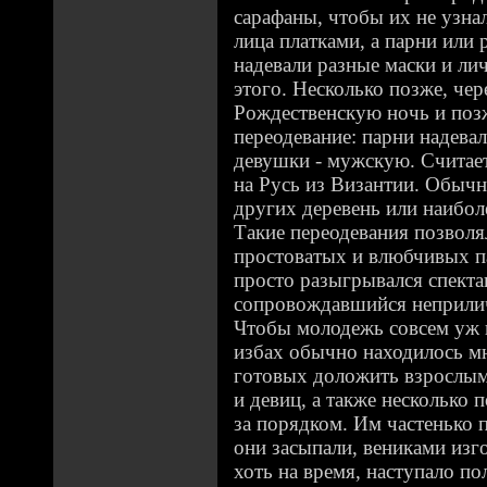
сарафаны, чтобы их не узна
лица платками, а парни или 
надевали разные маски и лич
этого. Несколько позже, чер
Рождественскую ночь и поз
переодевание: парни надева
девушки - мужскую. Считает
на Русь из Византии. Обычн
других деревень или наибол
Такие переодевания позволя
простоватых и влюбчивых па
просто разыгрывался спекта
сопровождавшийся неприли
Чтобы молодежь совсем уж 
избах обычно находилось м
готовых доложить взрослым
и девиц, а также несколько
за порядком. Им частенько 
они засыпали, вениками изг
хоть на время, наступало по