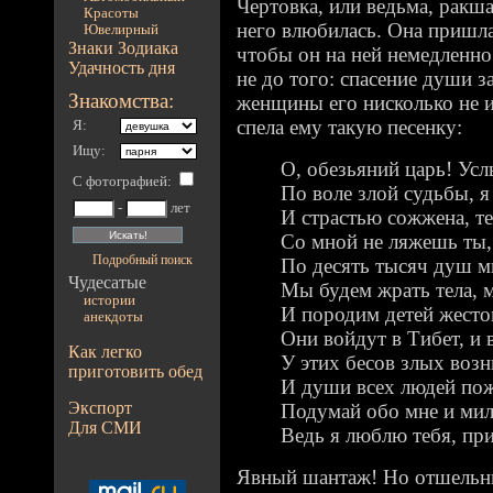
Чертовка, или ведьма, ракша
Красоты
него влюбилась. Она пришла
Ювелирный
Знаки Зодиака
чтобы он на ней немедленн
Удачность дня
не до того: спасение души з
Знакомства:
женщины его нисколько не и
спела ему такую песенку:
Я:
Ищу:
О, обезьяний царь! Ус
С фотографией
:
По воле злой судьбы, я
-
лет
И страстью сожжена, те
Со мной не ляжешь ты,
Подробный поиск
По десять тысяч душ м
Чудесатые
Мы будем жрать тела, м
истории
И породим детей жесто
анекдоты
Они войдут в Тибет, и 
Как легко
У этих бесов злых возн
приготовить обед
И души всех людей пож
Экспорт
Подумай обо мне и мил
Для СМИ
Ведь я люблю тебя, при
Явный шантаж! Но отшельник