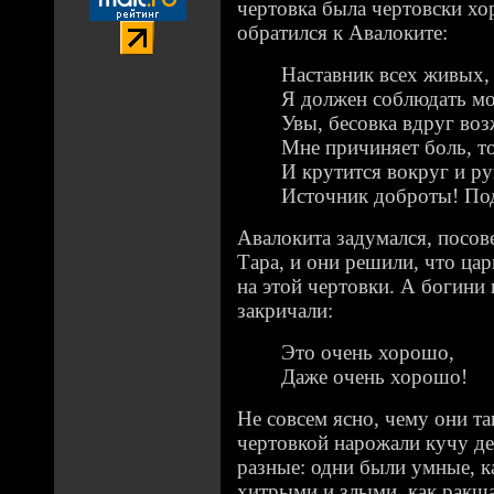
чертовка была чертовски хо
обратился к Авалоките:
Наставник всех живых, 
Я должен соблюдать мо
Увы, бесовка вдруг воз
Мне причиняет боль, то
И крутится вокруг и ру
Источник доброты! Под
Авалокита задумался, посов
Тара, и они решили, что ца
на этой чертовки. А богини
закричали:
Это очень хорошо,
Даже очень хорошо!
Не совсем ясно, чему они та
чертовкой нарожали кучу де
разные: одни были умные, к
хитрыми и злыми, как ракша