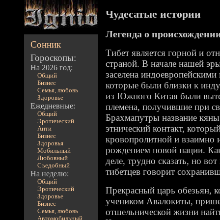
Чудесатые истории
Легенда о происхождении
Сонник
Тибет является горной и от
Гороскопы:
страной. В начале нашей эры
На 2026 год:
заселена индоевропейскими 
Общий
Бизнес
которые были близки к инд
Семья, любовь
из Южного Китая были выт
Здоровье
Ежедневные:
племена, получившие при с
Общий
Брахмапутры название кяны
Эротический
этнический контакт, которы
Анти
Бизнес
кровопролитной и взаимно и
Здоровья
рождением новой нации. Как
Мобильный
Любовный
деле, трудно сказать, но во
Съедобный
тибетцев говорит сохранивш
На неделю:
Общий
Прекрасный царь обезьян, 
Эротический
Здоровье
учеником Авалокиты, прише
Бизнес
отшельнической жизни найти
Семья, любовь
Автомобильный