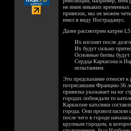
революции, например, Венгр
не имея никаких временных
привязок, мы не можем четк
имел в виду Нострадамус.
Далее рассмотрим катрен I,5
Их изгонят после долг
Их будут сильно притес
Основные битвы будут в
Сердца Каркасона и На
испытаниям.
Это предсказание относят к
потрясавшим Францию 36 лет
привязка указывает на юг ст
городах побеждали то катол
Каркасоне католики составл
города. Они провозгласили 
после чего в городе начала
крупным городом, в которо
столкновения, был Нарбонн