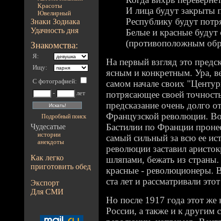
Красоты
И лица будут закрыты 
Ювелирный
Республику будут потр
Знаки Зодиака
Удачность дня
Белые и красные будут
(противоположным обр
Знакомства:
Я:
На первый взгляд это предс
Ищу:
ясным и конкретным. Ура, в
С фотографией
:
самом начале своих "Центури
потрясающее своей точность
-
лет
предсказание очень долго о
Французской революции. Во-
Подробный поиск
Бастилии по Франции проне
Чудесатые
истории
самый сильный за всю ее ис
анекдоты
революции заставил аристок
Как легко
шляпами, бежать из страны.
приготовить обед
красные - революционеры. В
ста лет и рассматривали этот
Экспорт
Для СМИ
Но после 1917 года этот же 
России, а также и к другим 