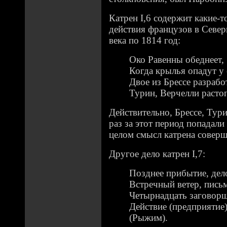
Катрен I,6 содержит какие-
действия французов в Севе
века по 1814 год:
Око Равенны обеднеет,
Когда крылья опадут у 
Двое из Брессе разраб
Турин, Верчелли расто
Действительно, Брессе, Тур
раз за этот период попадали
целом смысл катрена соверш
Другое дело катрен I,7:
Позднее прибытие, дел
Встречный ветер, письм
Четырнадцать заговорщи
Действие (предприятие
(Рыжим).