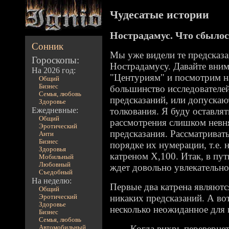
Чудесатые истории
Нострадамус. Что сбылос
Сонник
Мы уже видели те предсказа
Гороскопы:
Нострадамусу. Давайте вни
На 2026 год:
"Центуриям" и посмотрим на
Общий
Бизнес
большинство исследователей
Семья, любовь
предсказаний, или допускаю
Здоровье
Ежедневные:
толкования. Я буду оставля
Общий
рассмотрения слишком невн
Эротический
предсказания. Рассматривать
Анти
Бизнес
порядке их нумерации, т.е. н
Здоровья
катреном X,100. Итак, в пут
Мобильный
Любовный
ждет довольно увлекательно
Съедобный
На неделю:
Первые два катрена являютс
Общий
никаких предсказаний. А вот
Эротический
Здоровье
несколько неожиданное для 
Бизнес
Семья, любовь
Когда вихрь переверне
Автомобильный