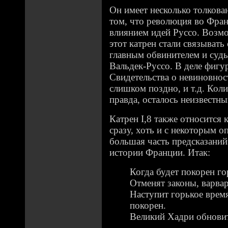
Он имеет несколько толкова
том, что революция во Фра
влиянием идей Руссо. Возмо
этот катрен стали связывать
главным обвинителем и суд
Вальдек-Руссо. В деле фигу
Свидетельства о невиновно
слишком поздно, и т.д. Коли
правда, осталось неизвестны
Катрен I,8 также относится
сразу, хоть и с некоторым о
большая часть предсказаний
истории Франции. Итак:
Когда будет покорен го
Отменят законы, варва
Наступит горькое врем
покорен.
Великий Хадри обновит