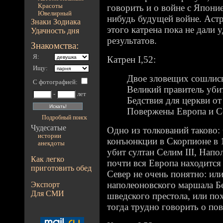
Красоты
говорить и о войне с Японие
Ювелирный
нибудь будущей войне. Аст
Знаки Зодиака
этого катрена пока не дали
Удачность дня
результатов.
Знакомства:
Я:
Катрен I,52:
Ищу:
Двое зловещих сошлись
С фотографией
:
Великий правитель убит
-
лет
Бедствия для церкви от
Повержены Европа и С
Подробный поиск
Чудесатые
Одно из толкований таково:
истории
конъюнкции в Скорпионе в 1
анекдоты
убит султан Селим III, Напо
Как легко
почти вся Европа находится
приготовить обед
Север не очень понятно: или
наполеоновского маршала Б
Экспорт
Для СМИ
шведского престола, или по
тогда трудно говорить о по