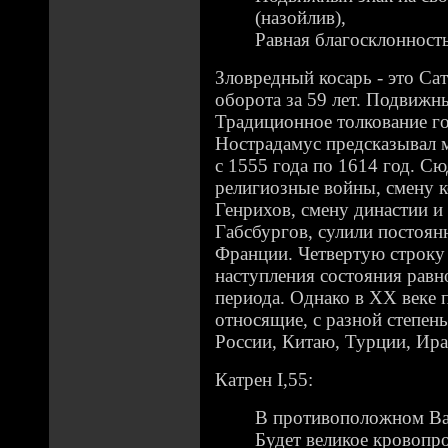
(назойлив),
Равная благосклонност
Зловредный косарь - это Са
оборота за 59 лет. Подвижны
Традиционное толкование го
Нострадамус предсказывал 
с 1555 года по 1614 год. С
религиозные войны, смену к
Генрихов, смену династии и 
Габсбургов, сулили постоян
Франции. Четвертую строку
наступления состояния равн
периода. Однако в XX веке 
относящие, с разной степень
России, Китаю, Турции, Ира
Катрен I,55:
В противоположном Ва
Будет великое кровопр