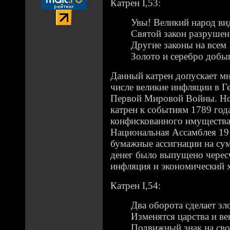
Катрен I,53:
Увы! Великий народ ви
Святой закон разрушен
Другие законы на всем 
Золото и серебро добы
Данный катрен допускает мн
числе великие инфляции в Г
Первой Мировой Войны. Но 
катрен к событиям 1789 года
конфискованного имущества
Национальная Ассамблея 19
бумажные ассигнации на су
денег было выпущено чересч
инфляция и экономический х
Катрен I,54:
Два оборота сделает зл
Изменятся царства и ве
Подвижный знак на сво