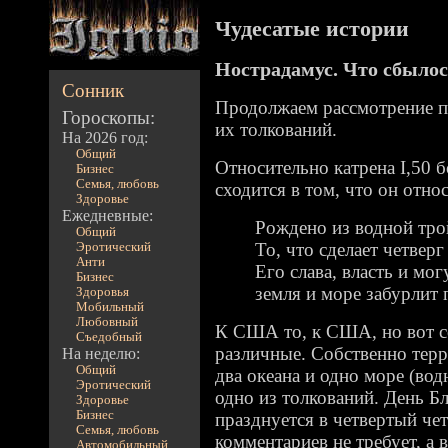
Чудесатые истории
Нострадамус. Что сбылос
Сонник
Продолжаем рассмотрение п
Гороскопы:
их толкований.
На 2026 год:
Общий
Относительно катрена I,50 
Бизнес
Семья, любовь
сходится в том, что он отн
Здоровье
Ежедневные:
Рождено из водной тро
Общий
То, что сделает четвер
Эротический
Анти
Его слава, власть и мо
Бизнес
земля и море забурлит 
Здоровья
Мобильный
Любовный
К США то, к США, но вот с
Съедобный
различные. Собственно те
На неделю:
Общий
два океана и одно море (вод
Эротический
одно из толкований. День Б
Здоровье
Бизнес
празднуется в четвертый чет
Семья, любовь
комментариев не требует, а 
Автомобильный