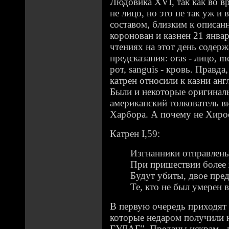
Людовика XVI, так как во вр
не лицо, но это не так уж и
составом, близким к описа
коронован и казнен 21 январ
чтениях на этот день содерж
предсказания: oras - лицо, mel
рот, sanguis - кровь. Правда
катрен относили к казни анг
Были и некоторые оригиналь
американский толкователь в
Харбора. А почему не Хиро
Катрен I,59:
Изгнанники отправлены
При пришествии более 
Будут убиты, двое пре
Те, кто не был умерен в
В первую очередь приходят 
которые недаром получили 
ГУЛАГ". Преданы искрам - 