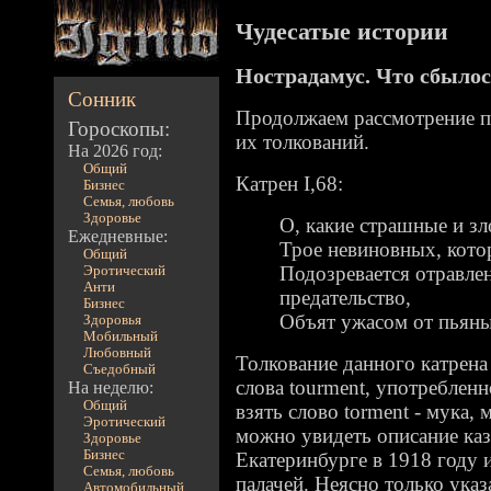
Чудесатые истории
Нострадамус. Что сбылос
Сонник
Продолжаем рассмотрение п
Гороскопы:
их толкований.
На 2026 год:
Общий
Катрен I,68:
Бизнес
Семья, любовь
Здоровье
О, какие страшные и з
Ежедневные:
Трое невиновных, кото
Общий
Подозревается отравлен
Эротический
Анти
предательство,
Бизнес
Объят ужасом от пьяны
Здоровья
Мобильный
Любовный
Толкование данного катрена 
Съедобный
слова tourment, употреблен
На неделю:
Общий
взять слово torment - мука, 
Эротический
можно увидеть описание ка
Здоровье
Бизнес
Екатеринбурге в 1918 году 
Семья, любовь
палачей. Неясно только указ
Автомобильный