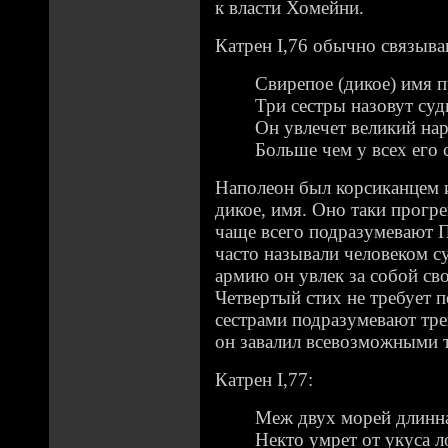
к власти Хомейни.
Катрен I,76 обычно связыва
Свирепое (дикое) имя 
Три сестры назовут суд
Он увлечет великий нар
Больше чем у всех его с
Наполеон был корсиканцем и 
дикое, имя. Оно таки прогр
чаще всего подразумевают П
часто называли человеком с
армию он увлек за собой св
Четвертый стих не требует 
сестрами подразумевают тре
он завалил всевозможными т
Катрен I,77:
Меж двух морей длинна
Некто умрет от укуса 