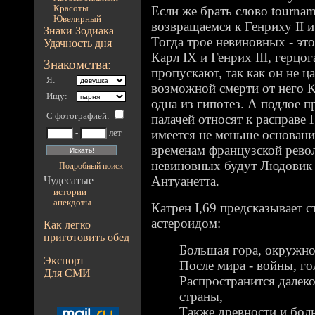
Красоты
Если же брать слово tournam
Ювелирный
возвращаемся к Генриху II 
Знаки Зодиака
Тогда трое невиновных - это
Удачность дня
Карл IX и Генрих III, герцо
Знакомства:
пропускают, так как он не ца
Я:
возможной смерти от него Ка
Ищу:
одна из гипотез. А подлое п
С фотографией
:
палачей относят к расправе Г
имеется не меньше основани
-
лет
временам французской револ
невиновных будут Людовик
Подробный поиск
Антуанетта.
Чудесатые
истории
анекдоты
Катрен I,69 предсказывает с
астероидом:
Как легко
приготовить обед
Большая гора, окружнос
Экспорт
После мира - войны, го
Для СМИ
Распространится далек
страны,
Также древности и бол