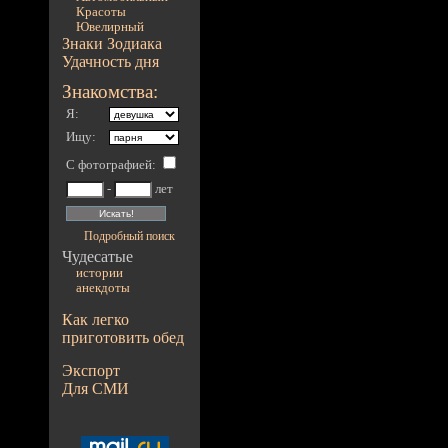
Красоты
Ювелирный
Знаки Зодиака
Удачность дня
Знакомства:
Я:
Ищу:
С фотографией
:
-
лет
Подробный поиск
Чудесатые
истории
анекдоты
Как легко
приготовить обед
Экспорт
Для СМИ