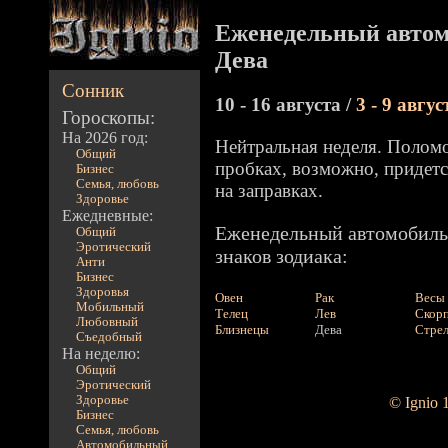
Еженедельный автом
Дева
Сонник
10 - 16 августа /
3 - 9 авгус
Гороскопы:
На 2026 год:
Нейтральная неделя. Поломо
Общий
пробках, возможно, придется
Бизнес
Семья, любовь
на заправках.
Здоровье
Ежедневные:
Еженедельный автомобиль
Общий
Эротический
знаков зодиака:
Анти
Бизнес
Здоровья
Овен
Рак
Весы
Мобильный
Телец
Лев
Скор
Любовный
Близнецы
Дева
Стре
Съедобный
На неделю:
Общий
Эротический
Здоровье
© Ignio 
Бизнес
Семья, любовь
Автомобильный