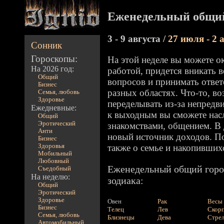
Еженедельный общий
3 - 9 августа /
27 июля - 2 
Сонник
Гороскопы:
На этой неделе вы можете о
На 2026 год:
работой, придется вникать 
Общий
вопросов и принимать отве
Бизнес
разных областях. Что-то, в
Семья, любовь
Здоровье
переделывать из-за непред
Ежедневные:
к выходным вы сможете нас
Общий
Эротический
знакомствами, общением. В
Анти
новый источник доходов. П
Бизнес
Здоровья
также о семье и накопивших
Мобильный
Любовный
Еженедельный общий горос
Съедобный
На неделю:
зодиака:
Общий
Эротический
Здоровье
Овен
Рак
Весы
Бизнес
Телец
Лев
Скор
Семья, любовь
Близнецы
Дева
Стре
Автомобильный