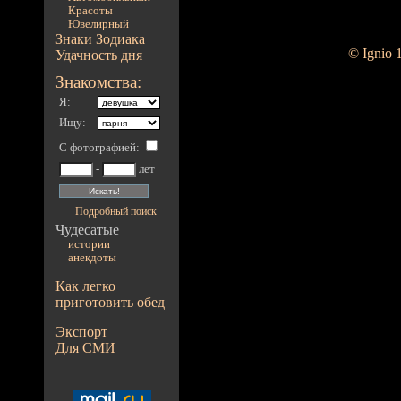
Красоты
Ювелирный
Знаки Зодиака
© Ignio 
Удачность дня
Знакомства:
Я:
Ищу:
С фотографией
:
-
лет
Подробный поиск
Чудесатые
истории
анекдоты
Как легко
приготовить обед
Экспорт
Для СМИ