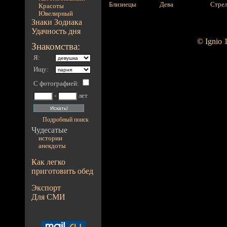
Близнецы
Дева
Стре
Красоты
Ювелирный
Знаки Зодиака
Удачность дня
© Ignio 
Знакомства:
Я:
Ищу:
С фотографией
:
-
лет
Подробный поиск
Чудесатые
истории
анекдоты
Как легко
приготовить обед
Экспорт
Для СМИ