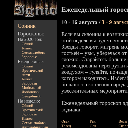
Еженедельный горос
10 - 16 августа /
3 - 9 авгус
Сонник
Гороскопы:
Если вы склонны к возникн
На 2026 год:
этой неделе вы будете чувст
Общий
Звезды говорят, мигрень мо
Бизнес
гостьей – увы, уберечься от
Семья, любовь
Здоровье
сложно. Старайтесь больше 
Ежедневные:
рекомендованы перегрузки 
Общий
Эротический
воздухом – гуляйте, почаще
Анти
котором находитесь. Избега
Бизнес
Здоровья
большого скопления народа;
Мобильный
увеселительных мероприяти
Любовный
Съедобный
На неделю:
Еженедельный гороскоп зд
Общий
зодиака:
Эротический
Здоровье
Бизнес
Овен
Рак
Весы
Семья, любовь
Телец
Лев
Скор
Автомобильный