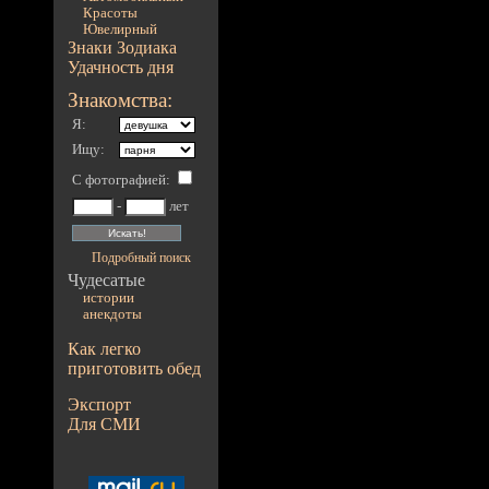
Красоты
Ювелирный
Знаки Зодиака
Удачность дня
Знакомства:
Я:
Ищу:
С фотографией
:
-
лет
Подробный поиск
Чудесатые
истории
анекдоты
Как легко
приготовить обед
Экспорт
Для СМИ