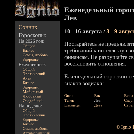
Еженедельный горос
Лев
Сонник
10 - 16 августа /
3 - 9 авгус
Гороскопы:
На 2026 год:
Постарайтесь не предъявля
Общий
требований к интеллекту сво
Бизнес
Семья, любовь
финансам. Не разрушайте св
Здоровье
восстановить отношения.
Ежедневные:
Общий
Эротический
Еженедельный гороскоп се
Анти
знаков зодиака:
Бизнес
Здоровья
Мобильный
Овен
Рак
Весы
Любовный
Телец
Лев
Скор
Съедобный
Близнецы
Дева
Стре
На неделю:
Общий
Эротический
Здоровье
Бизнес
© Ignio 
Семья, любовь
Автомобильный