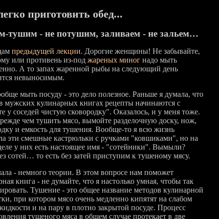
легко приготовить обед...
-тушим - не потушим, заливаем - не зальем…
дам
предыдущей лекции
. Дорогие женщины! Не забывайте,
рму или противень из-под
жареных миног
надо мыть
енно. А то запах жаренной рыбы на следующий день
ится невыносимым.
обще мыть посуду - это дело полезное. Раньше я думала, что
 в мужских кулинарных книгах рецепты начинаются с
е у соседей чистую сковородку". Оказалось, и у меня тоже.
прежде чем тушить мясо, вымойте разделочную доску, нож,
одку и емкость для тушения. Вообще-то я всю жизнь
ла эти смешные кастрюльки с ручками "ковшиками", но на
деле у них есть настоящее имя - "сотейники". Вымыли?
ез сотей… то есть без затей приступим к тушеному мясу.
чала - немного теории. В этом вопросе нам поможет
ная книга - не думайте, что я настолько умная, чтобы так
ировать. Тушение - это общее название методов кулинарной
тки, при котором мясо очень медленно кипятят на слабом
 жидкости и на пару в плотно закрытой посуде. Процесс
овления тушеного мяса в общем случае протекает в две