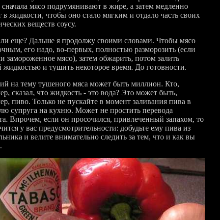
: сначала мясо подрумянивают в жире, а затем медленно
 в жидкости, чтобы оно стало мягким и отдало часть своих
ических веществ соусу.
али еще? Дальше я продолжу своими словами. Чтобы мясо
очным, его надо, во-первых, полностью разморозить (если
ли замороженное мясо), затем обжарить, потом залить
й жидкостью и тушить некоторое время. До готовности.
ий на тему тушеного мяса может быть миллион. Кто,
р, сказал, что жидкость - это вода? Это может быть,
ер, пиво. Только не пускайте в момент заливания пива в
лю супруга на кухню. Может не простить перевода
та. Впрочем, если он просочился, привлеченный запахом, то
чится у вас предусмотрительности: добудьте ему пива из
ьника и велите внимательно следить за тем, что и как вы
.