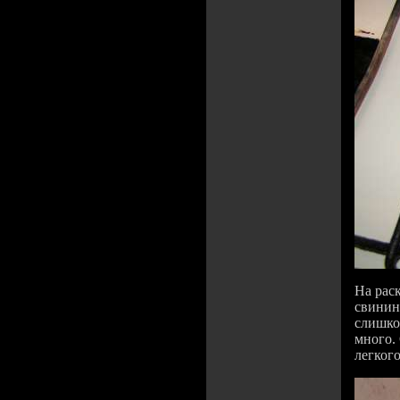
На рас
свинины
слишко
много.
легког