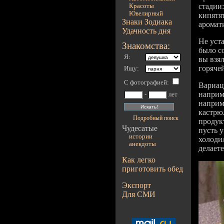
стадии
Красоты
Ювелирный
кипятят
Знаки Зодиака
аромат
Удачность дня
Не уст
Знакомства:
было с
Я:
вы взя
горяче
Ищу:
С фотографией
:
Вариац
наприме
-
лет
наприм
кастрю
Подробный поиск
продук
Чудесатые
пусть у
истории
холодил
анекдоты
делаете
Как легко
приготовить обед
Экспорт
Для СМИ