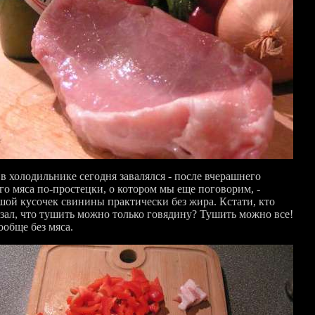
в холодильнике сегодня завалялся - после вчерашнего
го мяса по-простецки, о котором мы еще поговорим, -
шой кусочек свинины практически без жира. Кстати, кто
азал, что тушить можно только говядину? Тушить можно все!
ообще без мяса.