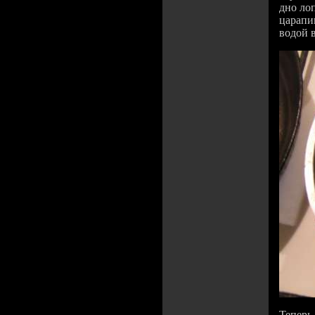
дно лоп
царапин
водой 
Теперь