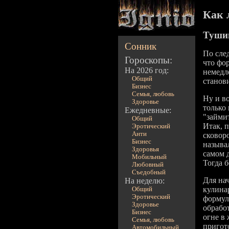
Как 
Тушим
Сонник
По сле
Гороскопы:
что фо
На 2026 год:
немедл
Общий
станов
Бизнес
Семья, любовь
Ну и во
Здоровье
только
Ежедневные:
"займит
Общий
Итак, 
Эротический
Анти
сковор
Бизнес
называ
Здоровья
самом 
Мобильный
Тогда б
Любовный
Съедобный
Для на
На неделю:
кулинар
Общий
Эротический
формул
Здоровье
обрабо
Бизнес
огне в
Семья, любовь
пригот
Автомобильный