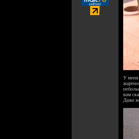
У меня 
жарено
неболь
вам ск
Даже в