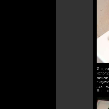
Ингред
исполь
мельче 
видимо
лук - к
Но не 