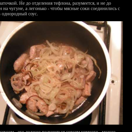
аточкой. Не до отделения тефлона, разумеется, и не до
 на чугуне, а легонько - чтобы мясные соки соединились с
в однородный соус.
 соусом - его должно получиться совсем немного - можно