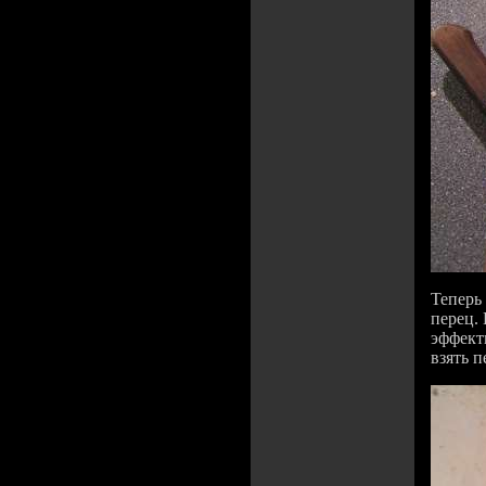
Теперь
перец.
эффектн
взять п