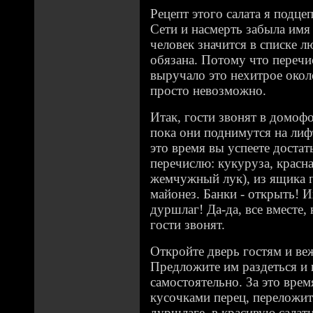
Рецепт этого салата я подце
Сети и насмерть забыла имя 
человек значится в списке 
обязана. Потому что перечис
выручало это нехитрое окол
просто невозможно.
Итак, гости звонят в домофо
пока они поднимутся на лиф
это время вы успеете достат
перечислю: кукуруза, красна
жемчужный лук), из ящика п
майонез. Банки - открыть! 
дуршлаг! Да-да, все вместе,
гости звонят.
Откройте дверь гостям и ве
Предложите им раздеться и
самостоятельно. За это врем
кусочками перец, переложить
дуршлаге, в красивую салат