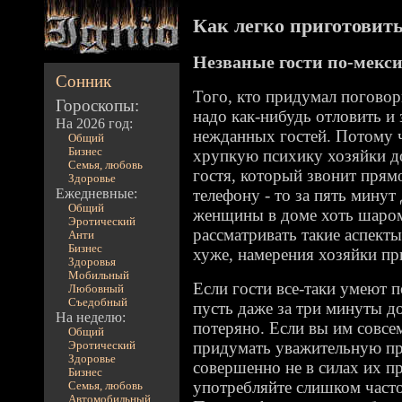
Как легко приготовить 
Незваные гости по-мекс
Сонник
Того, кто придумал поговорк
Гороскопы:
надо как-нибудь отловить и
На 2026 год:
нежданных гостей. Потому ч
Общий
Бизнес
хрупкую психику хозяйки д
Семья, любовь
гостя, который звонит прямо
Здоровье
Ежедневные:
телефону - то за пять минут
Общий
женщины в доме хоть шаром 
Эротический
рассматривать такие аспекты
Анти
Бизнес
хуже, намерения хозяйки пр
Здоровья
Мобильный
Если гости все-таки умеют 
Любовный
Съедобный
пусть даже за три минуты до
На неделю:
потеряно. Если вы им совсе
Общий
придумать уважительную пр
Эротический
Здоровье
совершенно не в силах их пр
Бизнес
употребляйте слишком часто
Семья, любовь
Автомобильный