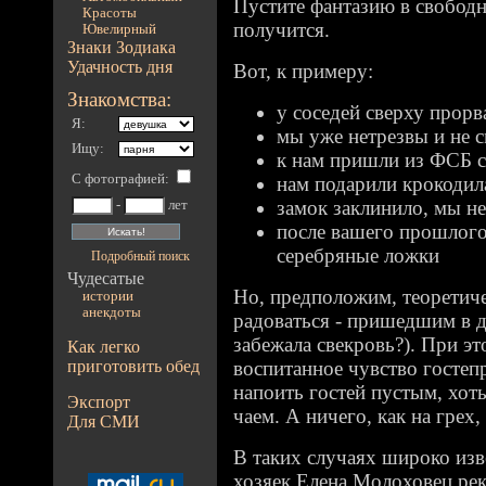
Пустите фантазию в свободн
Красоты
получится.
Ювелирный
Знаки Зодиака
Удачность дня
Вот, к примеру:
Знакомства:
у соседей сверху прор
Я:
мы уже нетрезвы и не 
Ищу:
к нам пришли из ФСБ 
С фотографией
:
нам подарили крокодила
замок заклинило, мы н
-
лет
после вашего прошлого 
серебряные ложки
Подробный поиск
Чудесатые
Но, предположим, теоретиче
истории
анекдоты
радоваться - пришедшим в д
забежала свекровь?). При э
Как легко
приготовить обед
воспитанное чувство гостеп
напоить гостей пустым, хоть
Экспорт
чаем. А ничего, как на грех
Для СМИ
В таких случаях широко изв
хозяек Елена Молоховец рек