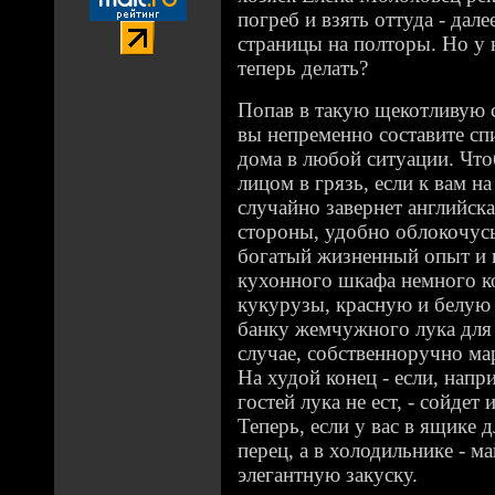
погреб и взять оттуда - дале
страницы на полторы. Но у н
теперь делать?
Попав в такую щекотливую с
вы непременно составите сп
дома в любой ситуации. Что
лицом в грязь, если к вам н
случайно завернет английска
стороны, удобно облокочус
богатый жизненный опыт и 
кухонного шкафа немного к
кукурузы, красную и белую 
банку жемчужного лука для 
случае, собственноручно ма
На худой конец - если, напри
гостей лука не ест, - сойдет
Теперь, если у вас в ящике 
перец, а в холодильнике - м
элегантную закуску.