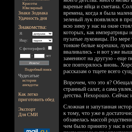
Красоты
вареные яйца и сметана. Сол
Ювелирный
времена, когда я была мале
Знаки Зодиака
Удачность дня
зеленый лук появлялся в про
всю зиму у нас на окне стоя
Знакомства:
которых, как императрицы н
Я:
пузатые луковицы. По мере т
Ищу:
тонкие белые корешки, луко
С фотографией
:
вваливались - и вот уже в
-
лет
заменяют на другую - еще п
все повторялось вновь. Хор
Подробный поиск
рассказам о тщете всего су
Чудесатые
истории
Впрочем, что это я? Обещал
анекдоты
странный салат, а сама увл
Как легко
детства. Нехорошо. Сейчас 
приготовить обед
Сложная и запутанная истор
Экспорт
к тому, что уже в достаточн
Для СМИ
обзавелась массой родствен
чем было принято у нас в с