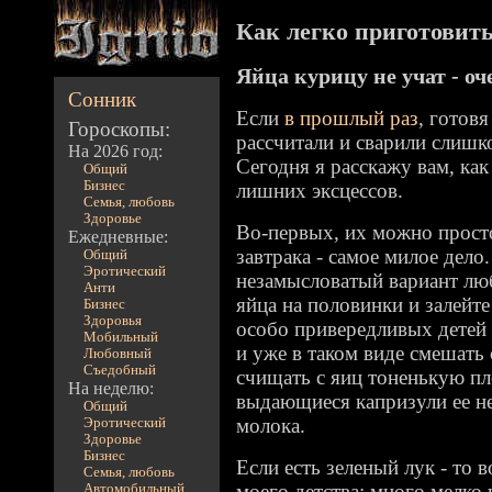
Как легко приготовить 
Яйца курицу не учат - о
Сонник
Если
в прошлый раз
, готов
Гороскопы:
рассчитали и сварили слишко
На 2026 год:
Сегодня я расскажу вам, как
Общий
Бизнес
лишних эксцессов.
Семья, любовь
Здоровье
Во-первых, их можно прост
Ежедневные:
завтрака - самое милое дело
Общий
Эротический
незамысловатый вариант люб
Анти
яйца на половинки и залейт
Бизнес
Здоровья
особо привередливых детей
Мобильный
и уже в таком виде смешать 
Любовный
Съедобный
счищать с яиц тоненькую пл
На неделю:
выдающиеся капризули ее не
Общий
молока.
Эротический
Здоровье
Бизнес
Если есть зеленый лук - то в
Семья, любовь
моего детства: много мелко 
Автомобильный