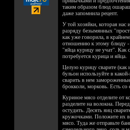
привычками и предпочтения
таким образом блюд ошараши
даже запомнила рецепт.
У той хозяйки, которая нас 
разряду безымянных "просто 
как уже говорила, в крайнем
отношению к этому блюду - 
"яйца курицу не учат". Как 
потребуется курица и яйца.
Целую курицу сварите (как 
бульон используйте в какой-
сварить в нем замороженные
брокколи, морковь. Есть со
Куриное мясо отделите от к
разделите на волокна. Перед
остудить. Десять яиц сварит
кружочками. Положите их в
мясо. Туда же отправьте ба
самодельного лечо, соль и 