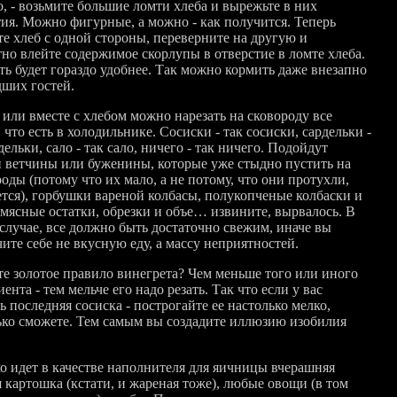
о, - возьмите большие ломти хлеба и вырежьте в них
тия. Можно фигурные, а можно - как получится. Теперь
те хлеб с одной стороны, переверните на другую и
тно влейте содержимое скорлупы в отверстие в ломте хлеба.
ть будет гораздо удобнее. Так можно кормить даже внезапно
ших гостей.
 или вместе с хлебом можно нарезать на сковороду все
 что есть в холодильнике. Сосиски - так сосиски, сардельки -
дельки, сало - так сало, ничего - так ничего. Подойдут
и ветчины или буженины, которые уже стыдно пустить на
оды (потому что их мало, а не потому, что они протухли,
ется), горбушки вареной колбасы, полукопченые колбаски и
 мясные остатки, обрезки и объе… извините, вырвалось. В
случае, все должно быть достаточно свежим, иначе вы
ите себе не вкусную еду, а массу неприятностей.
е золотое правило винегрета? Чем меньше того или иного
ента - тем мельче его надо резать. Так что если у вас
ь последняя сосиска - построгайте ее настолько мелко,
ько сможете. Тем самым вы создадите иллюзию изобилия
о идет в качестве наполнителя для яичницы вчерашняя
 картошка (кстати, и жареная тоже), любые овощи (в том