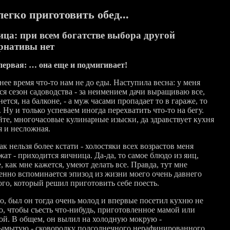
легко приготовить обед...
ца: при всем богатстве выбора другой
рнативы нет
первая: … она еще и подмигивает!
ее время что-то нам не до еды. Наступила весна: у меня
ся сезон садоводства - за неимением дачи выращиваю все,
нется, на балконе, - а муж часами пропадает то в гараже, то
. Ну и только успеваем иногда перехватить что-то на бегу.
те, многочасовые кулинарные изыски, да здравствует кухня
я и несложная.
ак нельзя более кстати - холостяки всех возрастов меня
ат - приходится яичница. Да-да, то самое блюдо из яиц,
, как мне кажется, умеют делать все. Правда, тут мне
енно вспоминается эпизод из жизни моего очень давнего
ого, который решил приготовить себе поесть.
о, был он тогда очень молод и впервые посетил кухню не
го, чтобы съесть что-нибудь, приготовленное мамой или
ой. В общем, он вылил на холодную мокрую -
ымытую - сковородку подсолнечного нерафинированного