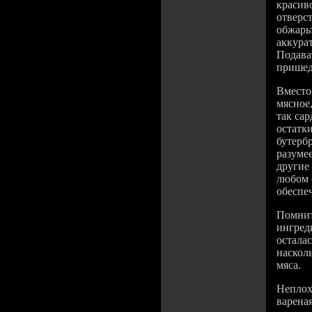
красив
отверс
обжарь
аккура
Подава
пришед
Вместо
мясное,
так сар
остатк
бутербр
разуме
другие
любом 
обеспеч
Помнит
ингреди
осталас
наскол
мяса.
Неплох
вареная