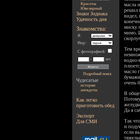
Красоты
масла и
Ювелирный
решил п
Знаки Зодиака
видел, 
Удачность дня
конечно
миску п
Знакомства:
мимо. 
Я:
скорлу
Ищу:
Тем вр
С фотографией
:
немноже
-
лет
водно-м
плюетс
масло 
Подробный поиск
бумажн
Чудесатые
очень 
истории
анекдоты
В общем
Потому
Как легко
желудк
приготовить обед
Да я с
Экспорт
Так чт
Для СМИ
и поду
если в
тяжелы