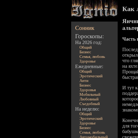
Как 
Яични
Сонник
альте
Гороскопы:
Часть 
На 2026 год:
Общий
Последн
Бизнес
открыл
Семья, любовь
что гля
Здоровье
на яхте
Ежедневные:
Прощай
Общий
Эротический
быстра
Анти
Бизнес
И тут к
Здоровья
поддерж
Мобильный
которое
Любовный
Съедобный
немедл
На неделю:
знаком
Общий
Эротический
Конечн
Здоровье
для то
Бизнес
бабушк
Семья, любовь
свежев
Автомобильный