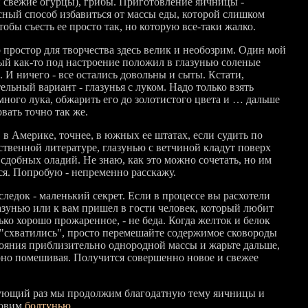
и свежие огурцы), грибы. Приготовление яичницы -
сный способ избавиться от массы еды, которой слишком
тобы съесть ее просто так, но которую все-таки жалко.
о простор для творчества здесь велик и необозрим. Один мой
ый как-то под настроение положил в глазунью соленые
 И ничего - все остались довольны и сыты. Кстати,
ельный вариант - глазунья с луком. Надо только взять
много лука, обжарить его до золотистого цвета и … дальше
вать точно так же.
 в Америке, точнее, в южных ее штатах, если судить по
ственной литературе, глазунью с ветчиной кладут поверх
 сдобных оладий. Не знаю, как это можно сочетать, но им
ся. Попробую - непременно расскажу.
ледок - маленький секрет. Если в процессе вы расхотели
лазунью или к вам пришел в гости человек, который любит
ько хорошо прожаренное, - не беда. Когда желток и белок
 "схватились", просто перемешайте содержимое сковороды
тояния приблизительно однородной массы и жарьте дальше,
рно помешивая. Получится совершенно новое и свежее
ующий раз мы продолжим благодатную тему яичницы и
товим
болтунью
.