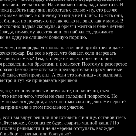
 поставил ее на огонь. На сильный огонь, надо заметить. И
ока разбить пару яиц, взболтать с солью - ну, сто раз же
как мама делает. Но почему-то яйца не бились. То есть они,
, бились, но почему-то не так легко и ловко, как у мамы. В
остоянно падала скорлупа, а брызги желтка и белка летели
Изведя, по-моему, десяток яиц, он набрал содержимого
пы на одну не слишком большую порцию.
еменем, сковородка устроила настоящий артобстрел и даже
чко пожар. Вы все в курсе, что бывает, если нагревать
асляную смесь? Тем, кто еще не знает, объясняю: она
я раскаленными брызгами и полыхает. Поэтому в разогретое
гораздо безопаснее опускать предварительно просушенные
ой салфеткой продукты. А если это яичница - то выливать
быстро и тут же прикрывать крышкой.
, то, что получилось в результате, он, конечно, съел.
 что нет ничего, чтобы не съел голодный подросток. Но
ом он маялся два дня, а кухню отмывали неделю. Не верите?
ама принимала в этом посильное участие.
о, если вы вдруг решили приготовить яичницу, остановитесь
майте: может, безопаснее будет сварить манной каши? Но
ы полны решимости и не намерены отступать, вас ждет
й выбор: глазунью или болтунью?