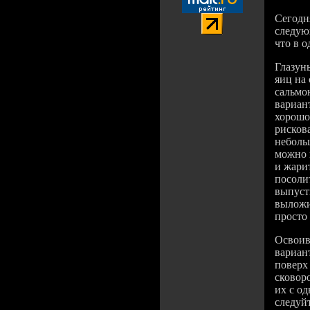
Сегодн
следую
что в о
Глазун
яиц на
сальмон
вариан
хорошо
рисков
небольш
можно 
и жарит
посоли
выпуст
выложи
просто
Освоив
вариант
поверх
сковор
их с о
следуйт