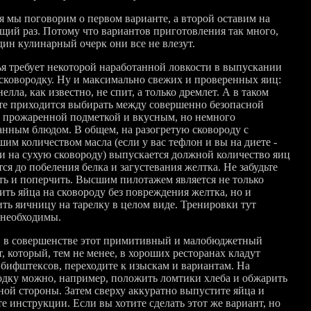
я мы поговорим о первом варианте, а второй оставим на
щий раз. Потому что вариантов приготовления так много,
дин кулинарный очерк они все не влезут.
ья требует некоторой наработанной ловкости в выпускании
 сковородку. Ну и максимально свежих и проверенных яиц:
елла, как известно, не спит, а только дремлет. А в таком
те приходится выбирать между совершенно безопасной
 прожаренной подметкой и вкусным, но немного
анным блюдом. В общем, на разогретую сковороду с
им количеством масла (если у вас тефлон и вы на диете -
и на сухую сковороду) выпускается должной количество яиц
ся до побеления белка и загустевания желтка. Не забудьте
ть и поперчить. Высшим пилотажем является не только
ить яйца на сковороду без повреждения желтка, но и
ть яичницу на тарелку в целом виде. Тренировки тут
 необходимы.
 в совершенстве этот примитивный и малобюджетный
, который, тем не менее, в хороших ресторанах кладут
 бифштексов, переходите к изыскам и вариантам. На
одку можно, например, положить ломтики хлеба и обжарить
дной стороны. Затем сверху аккуратно выпустите яйца и
е инструкции. Если вы хотите сделать этот же вариант, но