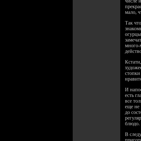
числе 
прекра
мало, ч
Так чт
знаком
огурцы.
замечат
много-
действо
Кстати,
художе
стопки
нравит
И напос
есть г
все тол
еще не
до сос
регуля
блюдо.
В след
приго