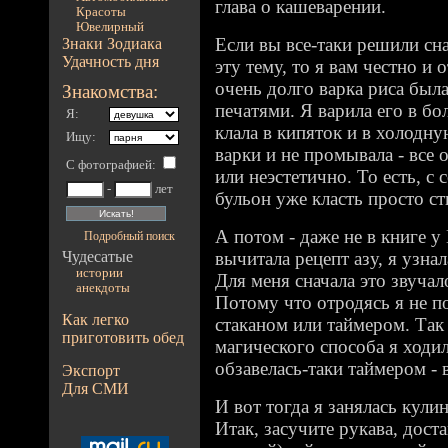
глава о кашеварении.
Красоты
Ювелирный
Если вы все-таки решили сна
Знаки Зодиака
Удачность дня
эту тему, то я вам честно и
очень долго варка риса был
Знакомства:
печатями. Я варила его в бо
Я:
клала в кипяток и в холодн
Ищу:
варки и не промывала - все 
С фотографией
:
или неэстетично. То есть, с 
-
лет
бульон уже класть просто с
А потом - даже не в книге у 
Подробный поиск
Чудесатые
вычитала рецепт азу, я узна
истории
Для меня сначала это звучал
анекдоты
Потому что отродясь я не п
Как легко
стаканом или таймером. Так
приготовить обед
магического способа я ходил
обзавелась-таки таймером - 
Экспорт
Для СМИ
И вот тогда я занялась кули
Итак, засучите рукава, доста