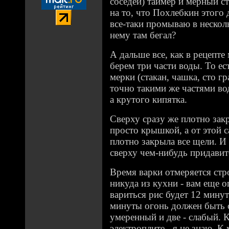
соседей) таймер и мерный с
на то, что Похлебкин этого д
все-таки промываю в нескол
нему там бегал?
А дальше все, как в рецепте 
берем три части воды. То е
мерки (стакан, чашка, сто г
точно такими же частями во
а крутого кипятка.
Сверху сразу же плотно зак
просто крышкой, а от этой 
плотно закрыла все щели. И
сверху чем-нибудь придавит
Время варки отмеряется стр
никуда из кухни - вам еще о
вариться рис будет 12 мину
минуты огонь должен быть 
умеренный и две - слабый. К
электроплите - я не знаю. 