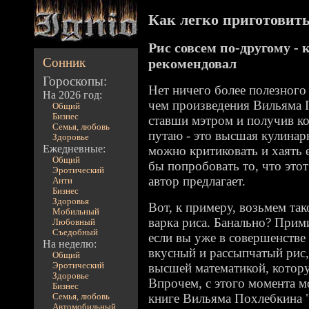
Как легко приготовить 
Рис совсем по-другому -
Сонник
рекомендовал
Гороскопы:
Нет ничего более полезного
На 2026 год:
чем произведения Вильяма 
Общий
Бизнес
ставши мэтром и получив ко
Семья, любовь
путаю - это высшая кулинар
Здоровье
Ежедневные:
можно критиковать и хаять е
Общий
бы попробовать то, что это
Эротический
автор предлагает.
Анти
Бизнес
Здоровья
Вот, к примеру, возьмем так
Мобильный
варка риса. Банально? Прим
Любовный
Съедобный
если вы уже в совершенстве
На неделю:
вкусный и рассыпчатый рис,
Общий
Эротический
высшей математикой, котору
Здоровье
Впрочем, с этого момента м
Бизнес
книге Вильяма Похлебкина 
Семья, любовь
Автомобильный