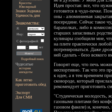
Красоты
Идея простая: все, что нужн
Ювелирный
готовится в чудо-печке. Пом
Знаки Зодиака
Удачность дня
оны - алюминиевая закрыта
посередине. Сейчас такое чу
Знакомства:
барахолках, либо в комисси
Я:
старших запасливых родств
Ищу:
кулинары сообщили мне, чт
С фотографией
:
на плите практически любой
-
лет
потренироваться. Даже др
ней сделать - безо всякого 
Подробный поиск
Говорят еще, что печь можн
Чудесатые
истории
неспортивно. Так что это пр
анекдоты
к идее, а я тем временем пр
Как легко
сковороде, который прислал
приготовить обед
рекомендует приготовить см
Экспорт
"Студенческая молодость, ж
Для СМИ
газовыми плитами без конфо
газовом факеле) и, конечно,