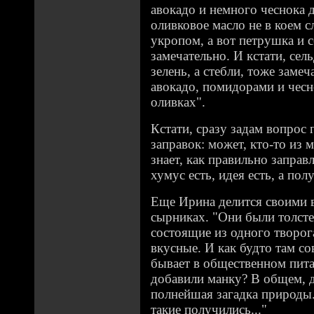
авокадо и немного чеснока д
оливковое масло не в коем с
укропом, а вот петрушка и с
замечательно. И кстати, сел
зелень, а стебли, тоже замеч
авокадо, помидорами и чесн
оливках".
Кстати, сразу задам вопрос
заправок: может, кто-то из 
знает, как правильно заправ
хумус есть, идея есть, а по
Еще Ирина делится своими 
сырниках. "Они были толстен
состоящие из одного творога
вкусные. И как будто там со
бывает в общественном пита
добавили манку? В общем, д
полнейшая загадка природы.
такие получились..."