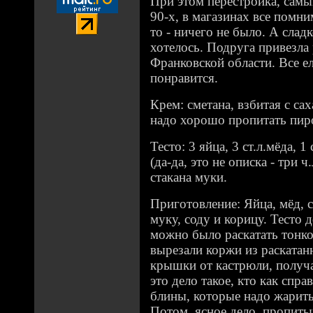
При этом перестройка, самый
90-х, в магазинах все помни
то - ничего не было. А слад
хотелось. Подруга привезла 
Франковской области. Все е
понравится.
Крем: сметана, взбитая с сах
надо хорошо пропитать пирог
Тесто: 3 яйца, 3 ст.л.мёда, 1
(да-да, это не описка - три ч
стакана муки.
Приготовление: Яйца, мёд, 
муку, соду и корицу. Тесто 
можно было раскатать тонк
вырезали коржи из раскатан
крышки от кастрюли, получа
это дело такое, кто как спр
блины, которые надо жарить
Потом, ясное дело, пропиты