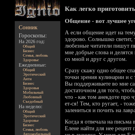
Как легко приготовить 
Общение - вот лучшее у
Сонник
А если общение идет на тему
Гороскопы:
здорово. Солнышко светит, т
На 2026 год:
любезные читатели пишут пи
Общий
Бизнес
мне добрые слова и делятс
Семья, любовь
со мной и друг с другом.
Здоровье
Ежедневные:
Сразу скажу одно общее спас
Общий
Эротический
точки зрения кулинарии и с
Анти
Вы поддерживаете во мне са
Бизнес
Здоровья
достаточном для того, чтобы
Мобильный
что - как том анекдоте про ч
Любовный
Съедобный
ет-ся! Тем, кто ругает, - тож
На неделю:
залениться и почить на лавр
Общий
Эротический
Здоровье
Когда я отвечала на письма
Бизнес
Елене найти для нее рецепт
Семья, любовь
не в духовке. У меня для Ел
Автомобильный