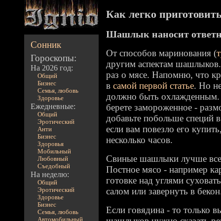
Как легко приготовить 
Шашлык наносит ответн
Сонник
От способов маринования (
т
Гороскопы:
другим аспектам шашлыков.
На 2026 год:
раз о мясе. Напомню, что кр
Общий
Бизнес
в
самой первой статье
. Но н
Семья, любовь
должно быть охлажденным. Е
Здоровье
Ежедневные:
берете замороженное - разм
Общий
добавьте побольше специй в
Эротический
если вам повезло его купить
Анти
Бизнес
несколько часов.
Здоровья
Мобильный
Свиные шашлыки лучше всег
Любовный
Съедобный
Постное мясо - например ка
На неделю:
готовке над углями сухова
Общий
салом или завернуть в бекон
Эротический
Здоровье
Бизнес
Если говядина - то только 
Семья, любовь
шашлыков нужно сказать реш
Автомобильный