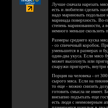
Лучше сначала нарезать мясо
есть и любители сделать на
надо мариновать подольше и
маринада поверхность. Во-п
степень маринованности, а в
немного меньше скользить п
Размеры среднего куска мя
- со спичечный коробок. Пр
уменьшится в размерах и бу
один-два укуса. Если мясо б
может высохнуть или пригоре
снаружи пригореть, внутри 
Порция на человека - от 30
сырого мяса. Если на пикник
то еще - можно снизить доз
готовить смысла не имеет. 
внезапно подъехать еще гос
есть люди с неимоверным ап
планируется шашлык в два-т