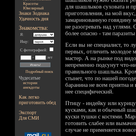
Красоты
для шашлыков суховата и пр
Ювелирный
приготовления, на мой вкус
Знаки Зодиака
Удачность дня
замаринованную говядину м
не разогревать над углями.
Знакомства:
более опасно - там паразит
Я:
Ищу:
Если вы не специалист, то л
С фотографией
:
первых, отличить молодое м
мастер. А на рынке под вид
-
лет
непременно подсунут что-н
правильного шашлыка. Кром
Подробный поиск
стынет, что по нашей погод
Чудесатые
истории
баранина не всем приятна и 
анекдоты
нее специфический.
Как легко
приготовить обед
Птицу - индейку или курицу
кусками, как и обычный ша
Экспорт
куски тушки с костями. Мар
Для СМИ
готовить слабее или вымачив
случае не применяется вовсе