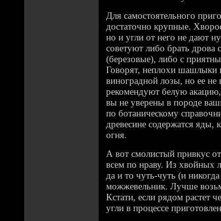
Для самостоятельного приг
достаточно крупные. Хворос
но и угли от него не дают 
советуют либо брать дрова 
(березовые), либо с приятн
Говорят, неплохи шашлыки н
виноградной лозы, но ее не
рекомендуют белую акацию, к
вы не уверены в породе ваш
по ботаническому справочни
древесине содержатся яды, к
огня.
А вот смолистый привкус от
всем по нраву. Из хвойных 
да и то чуть-чуть (и никогд
можжевельник. Лучше возьм
Кстати, если рядом растет ч
угли в процессе приготовлен