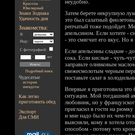
неудобно.
Красоты
Ювелирный
Затем берете некрупную лук
Знаки Зодиака
Удачность дня
это был салатный фиолетов
репчатый тоже подойдет. Ме
Знакомства:
апельсином. Если хотите - с
Я:
- это смягчит его вкус. Но я
Ищу:
С фотографией
:
Если апельсины сладкие - д
сока. Если кислые - чуть-чут
-
лет
заправьте оливковым маслом
свежесмолотым черным перц
Подробный поиск
поставьте салат в холодильни
Чудесатые
истории
анекдоты
Впервые я приготовила это
ситуации. Мой тогдашний ама
Как легко
приготовить обед
любовник, но у французского
пригласил в гости на рюмку
Экспорт
и мне надо было их чем-то 
Для СМИ
выясняли, кому я хотела о
способом - потому что кром