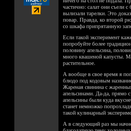
ничего на стол не подала. П
частично: салат они съели 
вылизали тарелки. Это доказ
повар. Правда, ко второй рю
со шкафа припрятанную за
Если такой эксперимент каж
попробуйте более традицио
половину апельсина, полов
много квашеной капусты. М
растительное.
А вообще в свое время я по
блюдо под кодовым название
Жареная свинина с жаренны
апельсинами. Да-да, прямо с
апельсины были куда вкусне
станет немножко попрохладн
такой кулинарный экспери
А в следующий раз мы начн
благодатную тему холодных