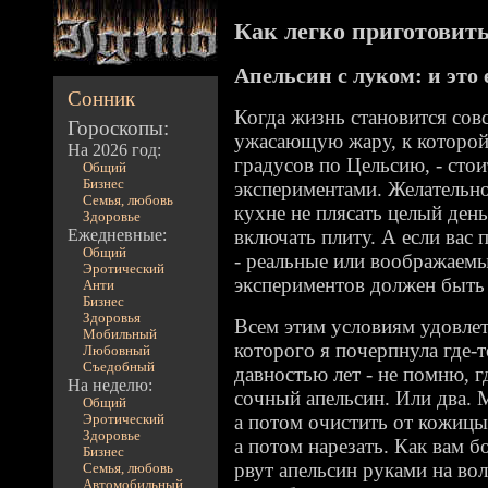
Как легко приготовить 
Апельсин с луком: и это 
Сонник
Когда жизнь становится совс
Гороскопы:
ужасающую жару, к которой
На 2026 год:
градусов по Цельсию, - сто
Общий
Бизнес
экспериментами. Желательно
Семья, любовь
кухне не плясать целый день
Здоровье
Ежедневные:
включать плиту. А если вас
Общий
- реальные или воображаемые
Эротический
экспериментов должен быть
Анти
Бизнес
Здоровья
Всем этим условиям удовлет
Мобильный
которого я почерпнула где-т
Любовный
Съедобный
давностью лет - не помню, г
На неделю:
сочный апельсин. Или два. 
Общий
а потом очистить от кожицы
Эротический
Здоровье
а потом нарезать. Как вам 
Бизнес
рвут апельсин руками на вол
Семья, любовь
Автомобильный