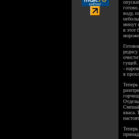
опускат
готово.
воду, п
неболь
минут 
в этот
мороже
Готово
редису 
очистит
гущей.
- наре
в прох
Теперь
разотр
горчиц
Отдель
Смешай
кваса. 
настоят
Теперь
принад