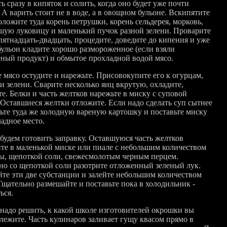
ь сразу в кипяток и солить, когда оно будет уже почти
 А варить стоит не в воде, а в овощном бульоне. Вскипятите
оложите туда корень петрушки, корень сельдерея, морковь,
шую луковицу и маленький пучок разной зелени. Проварите
пятнадцать-двадцать, процедите, доведите до кипения и уже
 бульон кладите хорошо размороженное (если взяли
ный продукт) и обмытое прохладной водой мясо.
е мясо остудите и нарежьте. Присовокупите его к огурцам,
и зелени. Сварите несколько яиц вкрутую, охладите,
е. Белки и часть желтков нарежьте в миску с суповой
 Оставшиеся желтки отложите. Если надо сделать суп сытнее
жьте туда же холодную вареную картошку и поставьте миску
ладное место.
 будем готовить заправку. Оставшуюся часть желтков
ите в маленькой миске или пиале с небольшим количеством
ы, щепоткой соли, свежесмолотым черным перцем.
но со щепоткой соли разотрите отложенный зеленый лук.
те эти две субстанции и залейте небольшим количеством
Тщательно размешайте и поставьте пока в холодильник -
ься.
 надо решить, к какой школе изготовителей окрошки вы
лежите. Часть кулинаров заливает гущу квасом прямо в