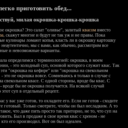
легко приготовить обед...
ствуй, милая окрошка-крошка-крошка
кое окрошка? Это салат "оливье", залитый
квасом
вместо
за
, скажут многие и будут не так уж и не правы. Пока
ые кулинары ломают копья, класть ли в окрошку картошку
о неаутентично, мы с вами, как обычно, рассмотрим все
ные и невозможные варианты.
чала определимся с терминологией: окрошка, в моем
нии, - это холодный суп, основой которого служит квас. Так
е эти "окрошка на кефире" или "окрошка на свекольном
 - это не окрошка вовсе. Сомневаюсь я только в случае с
а свекольном квасе. С одной стороны, вроде бы квас. С
 - вроде бы не окрошка получается. На всякий случай
 этот суп в отдельный рецепт.
ас у вас уже готов, то охладите его. Если не готов - сходите
те готовый. Только смотрите, чтобы он был несладким. А то
такое, что даже пить просто так приторно, не то, что суп на
овить. Был в продаже в свое время квас с хреном - не
 кто его производил. Вот он был идеален.