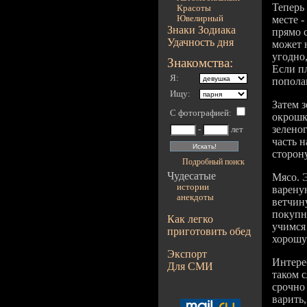
Теперь
Красоты
Ювелирный
месте -
Знаки Зодиака
прямо с
Удачность дня
может 
угодно
Знакомства:
Если п
Я:
попола
Ищу:
Затем з
С фотографией
:
окрошка
зелено
-
лет
часть н
сторону
Подробный поиск
Чудесатые
Мясо. 
истории
варену
анекдоты
ветчин
покупн
Как легко
учимся 
приготовить обед
хорошу
Экспорт
Интерес
Для СМИ
таком с
срочно
варить,