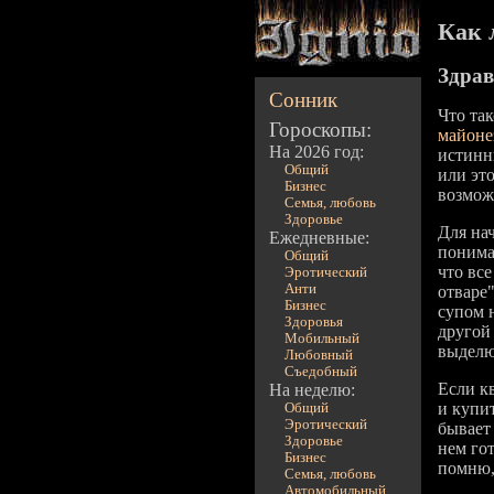
Как 
Здрав
Сонник
Что та
Гороскопы:
майоне
На 2026 год:
истинн
Общий
или эт
Бизнес
возмож
Семья, любовь
Здоровье
Для на
Ежедневные:
понима
Общий
что вс
Эротический
Анти
отваре"
Бизнес
супом н
Здоровья
другой
Мобильный
выделю
Любовный
Съедобный
Если кв
На неделю:
и купи
Общий
Эротический
бывает 
Здоровье
нем гот
Бизнес
помню,
Семья, любовь
Автомобильный