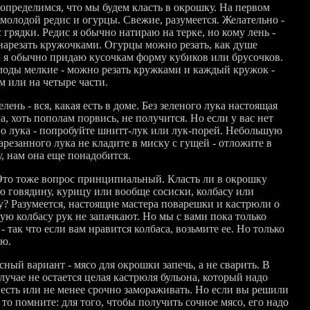
 определимся, что мы будем класть в окрошку. На первом
 молодой редис и огурцы. Свежие, разумеется. Желательно -
 грядки. Редис я обычно натираю на терке, но кому лень -
нарезать кружочками. Огурцы можно резать, как душе
, я обычно придаю кусочкам форму кубиков или брусочков.
лоды мелкие - можно резать кружками и каждый кружок -
м или на четыре части.
елень - вся, какая есть в доме. Без зеленого лука настоящая
, хоть пополам порвись, не получится. Но если у вас нет
го лука - попробуйте шнитт-лук или лук-порей. Небольшую
арезанного лука не кладите в миску с гущей - отложите в
, нам она еще понадобится.
Это тоже вопрос принципиальный. Класть ли в окрошку
ю говядину, курицу или вообще сосиски, колбасу или
у? Разумеется, настоящие мастера поварешки и кастрюли о
ую колбасу рук не запачкают. Но мы с вами пока только
- так что если вам нравится колбаса, возьмите ее. Но только
ю.
ный вариант - мясо для окрошки запечь, а не сварить. В
лучае не остается целая кастрюля бульона, который надо
 есть или не менее срочно замораживать. Но если вы решили
 то помните: для того, чтобы получить сочное мясо, его надо