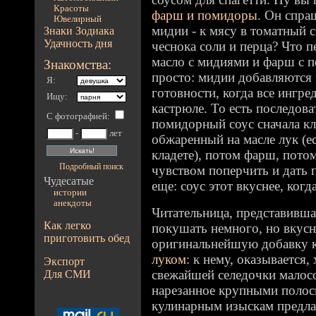
Красоты
фарш и помидоры
. Он спра
Ювелирный
мидии - к мясу в томатный с
Знаки Зодиака
Удачность дня
чеснока соли и перца? Что 
масло с мидиями и фарш с 
Знакомства:
просто: мидии добавляются в
Я:
готовности, когда все ингре
Ищу:
кастрюле. То есть последова
С фотографией
:
помидорный соус сначала кл
-
лет
обжаренный на масле лук (е
кладете), потом фарш, пото
Подробный поиск
чувством поперчить и дать 
Чудесатые
еще: соус этот вкуснее, когд
истории
анекдоты
Читательница, представивш
Как легко
покушать немного, но вкусн
приготовить обед
оригинальнейшую добавку 
луком
: к нему, оказывается
Экспорт
свежайшей селедочки малос
Для СМИ
нарезанное крупными полос
кулинарным изыскам предла