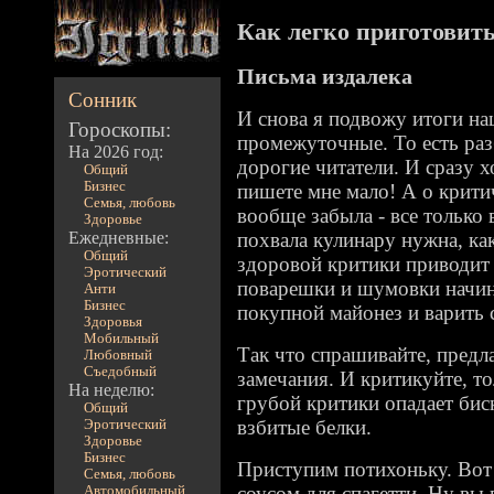
Как легко приготовить 
Письма издалека
Сонник
И снова я подвожу итоги н
Гороскопы:
промежуточные. То есть ра
На 2026 год:
дорогие читатели. И сразу х
Общий
Бизнес
пишете мне мало! А о крити
Семья, любовь
вообще забыла - все только
Здоровье
Ежедневные:
похвала кулинару нужна, как
Общий
здоровой критики приводит 
Эротический
поварешки и шумовки начина
Анти
Бизнес
покупной майонез и варить 
Здоровья
Мобильный
Так что спрашивайте, предла
Любовный
Съедобный
замечания. И критикуйте, то
На неделю:
грубой критики опадает бис
Общий
взбитые белки.
Эротический
Здоровье
Бизнес
Приступим потихоньку. Вот 
Семья, любовь
соусом для спагетти. Ну вы
Автомобильный