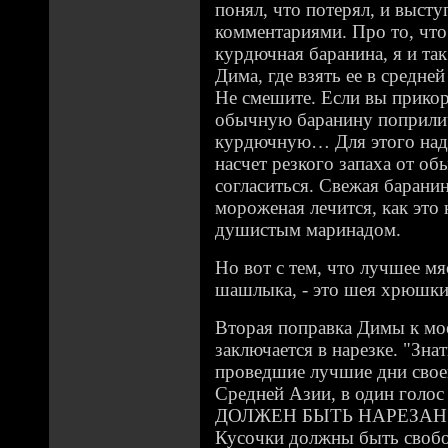
понял, что потерял, и выст
комментариями. Про то, чт
курдючная баранина, я и так
Дима, где взять ее в средне
Не смешите. Если вы прикор
обычную баранину поприлич
курдючную… Для этого надо
насчет резкого запаха от об
согласиться. Свежая баранин
мороженая лечится, как это
душистым маринадом.
Но вот с тем, что лучшее м
шашлыка, - это шея хрюшки
Вторая поправка Димы к мо
заключается в нарезке. "Зн
проведшие лучшие дни своей
Средней Азии, в один гол
ДОЛЖЕН БЫТЬ НАРЕЗАН М
Кусочки должны быть свобо