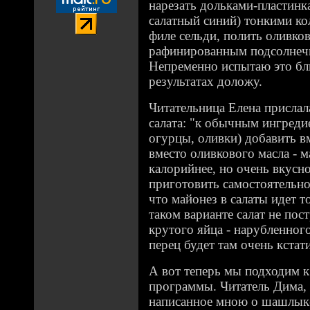
нарезать дольками-пластинк
салатный синий) тонкими ко
филе сельди, полить оливк
рафинированным подсолнеч
Непременно испытаю это блю
результатах доложу.
Читательница Елена прислал
салата: "к обычным ингреди
огурцы, оливки) добавить в
вместо оливкового масла - 
калорийнее, но очень вкусн
приготовить самостоятельно"
что майонез в салаты идет т
таком варианте салат не пос
крутого яйца - нарубленног
перец будет там очень кстати
А вот теперь мы подходим 
программы. Читатель Дима,
написанное мною о шашлыке 