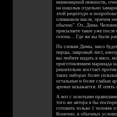
неимоверной нежности, очен
на шашлык отдельно замари
этой рецептуре и попробова
оливковом масле, причем н
обычно". Ох, Дима. Человек с
присылаете такое уже посл
сезона… Где же вы были ран
По словам Димы, мясо будет
перцы, лавровый лист, кинз
вы любите кидать в мясо, м
приготовлением маринада н
решительно восстает против 
таких наборах более сильны
остальные и более слабые а
аромат искажается. И опять 
А вот с золотыми правилам
того же автора я бы поспо
готовить только 1 человек от
Конечно, в обычных условия