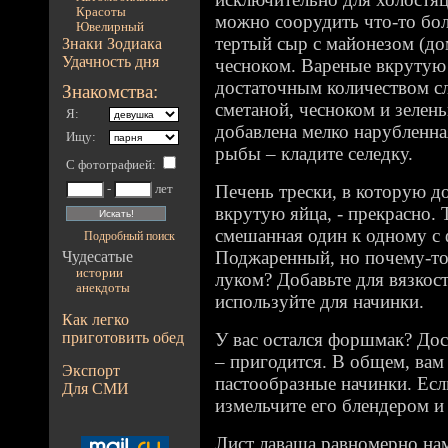
Красоты
можно соорудить что-то бол
Ювелирный
тертый сыр с майонезом (до
Знаки Зодиака
Удачность дня
чесноком. Вареные вкрутую 
достаточным количеством сл
Знакомства:
сметаной, чесноком и зелень
Я:
добавлена мелко нарубленна
Ищу:
рыбы – кладите селедку.
С фотографией
:
Печень трески, в которую д
-
лет
вкрутую яйца, - прекрасно. 
смешанная один к одному с 
Подробный поиск
Поджаренный, но почему-то
Чудесатые
истории
луком? Добавьте для вязкост
анекдоты
используйте для начинки.
Как легко
приготовить обед
У вас остался форшмак? До
– пригодится. В общем, ва
Экспорт
пастообразные начинки. Есл
Для СМИ
измельчите его блендером и 
Лист лаваша равномерно на