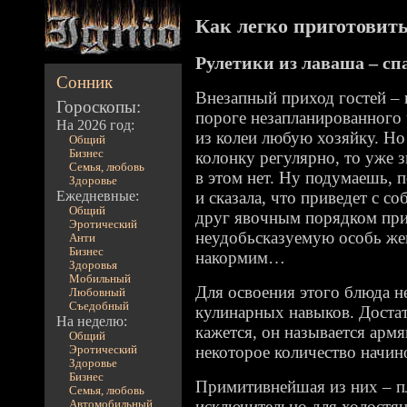
Как легко приготовить 
Рулетики из лаваша – сп
Сонник
Внезапный приход гостей – 
Гороскопы:
пороге незапланированного 
На 2026 год:
из колеи любую хозяйку. Но
Общий
Бизнес
колонку регулярно, то уже з
Семья, любовь
в этом нет. Ну подумаешь, п
Здоровье
Ежедневные:
и сказала, что приведет с с
Общий
друг явочным порядком пр
Эротический
неудобьсказуемую особь жен
Анти
Бизнес
накормим…
Здоровья
Мобильный
Для освоения этого блюда н
Любовный
Съедобный
кулинарных навыков. Достат
На неделю:
кажется, он называется армя
Общий
некоторое количество начин
Эротический
Здоровье
Бизнес
Примитивнейшая из них – п
Семья, любовь
исключительно для холостяц
Автомобильный