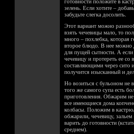
готовности положите в каст
зелень. Если хотите – добав
забудьте слегка досолить.
Этот вариант можно разнооб
взять чечевицы мало, то по
много – похлебка, которая го
второе блюдо. В нее можно 
для пущей сытности. А если 
чечевицу и протереть ее со
составляющими через сито и
получится изысканный и де
Но возиться с бульоном не в
того же самого супа есть бо
приготовления. Обжарим не 
все имеющиеся дома копчено
колбасы. Положим в кастрюл
обжарили, чечевицу, зальем 
варить до готовности (кстат
среднем).