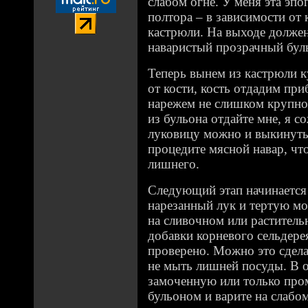
слабом огне. У меня эта эпо
полтора – в зависимости от 
кастрюли. На выходе должен
наваристый прозрачный бул
Теперь вынем из кастрюли к
от кости, кость отдадим пр
нарежем не слишком крупно
из бульона отдайте мне, я с
луковицу можно и выкинуть.
процедите мясной навар, чт
лишнего.
Следующий этап начинается 
нарезанный лук и тертую м
на сливочном или растительн
добавки корневого сельдерея
проверено. Можно это сдела
не мыть лишней посуды. В
замоченную или только про
бульоном и варите на слабо