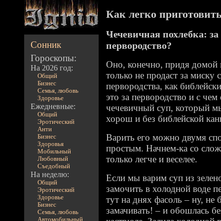
Как легко приготовить 
Чечевичная похлебка: за
Сонник
первородство?
Гороскопы:
Оно, конечно, придя домой
На 2026 год:
только не продаст за миску 
Общий
Бизнес
первородства, как библейски
Семья, любовь
это за первородство и с чем
Здоровье
Ежедневные:
чечевичный суп, который м
Общий
хорош и без библейской кан
Эротический
Анти
Варить его можно двумя сп
Бизнес
Здоровья
простым. Начнем-ка со сло
Мобильный
только легче и веселее.
Любовный
Съедобный
На неделю:
Если мы варим суп из зелено
Общий
замочить в холодной воде пе
Эротический
Здоровье
тут на днях фасоль – ну, не
Бизнес
замачивать! – и обошлась бе
Семья, любовь
Автомобильный