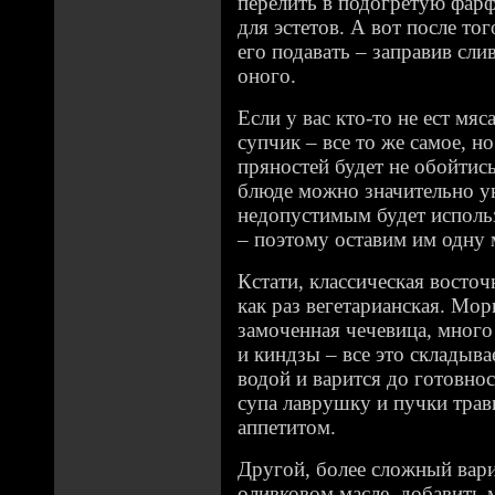
перелить в подогретую фарф
для эстетов. А вот после то
его подавать – заправив сл
оного.
Если у вас кто-то не ест мяс
супчик – все то же самое, но
пряностей будет не обойтис
блюде можно значительно у
недопустимым будет использ
– поэтому оставим им одну 
Кстати, классическая восточ
как раз вегетарианская. Мор
замоченная чечевица, много
и киндзы – все это складыва
водой и варится до готовно
супа лаврушку и пучки травы
аппетитом.
Другой, более сложный вариа
оливковом масле, добавить м