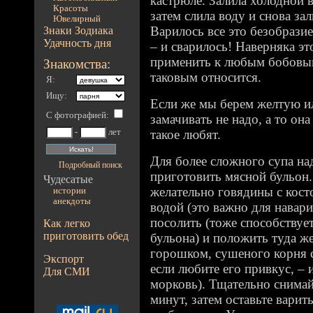
кастрюле. Залила холодной в
Красоты
затем слила воду и снова за
Ювелирный
Варилось все это безобрази
Знаки Зодиака
Удачность дня
– и сварилось! Наверняка э
применить к любым бобовым
Знакомства:
таковым относится.
Я:
Ищу:
Если же мы берем желтую ил
С фотографией
:
замачивать не надо, а то она
-
лет
такое любят.
Для более сложного супа на
Подробный поиск
приготовить мясной бульон. 
Чудесатые
желательно говядины с кост
истории
анекдоты
водой (это важно для навар
посолить (тоже способствуе
Как легко
приготовить обед
бульона) и положить туда ж
горошком, сушеного корня с
Экспорт
если любите его привкус, –
Для СМИ
морковь). Тщательно снимай
минут, затем оставьте варит