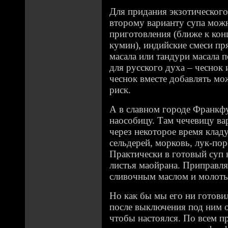
Для придания экзотического 
второму варианту супа можн
приготовления (ближе к конц
кумин), индийские смеси пр
масала или тандури масала п
для русского духа – чеснок 
чеснок вместе добавлять мож
риск.
А в славном городе Франкф
наособицу. Там чечевицу ва
через некоторое время кладу
сельдерей, морковь, лук-по
Практически в готовый суп 
листья маойрана. Приправля
сливочным маслом и молот
Но как бы мы его ни готови
после выключения под ним о
чтобы настоялся. По всем п