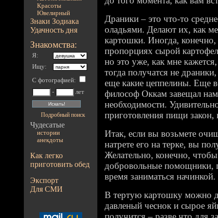
до того момента, как вам вс
Красоты
Ювелирный
Драники – это что-то средн
Знаки Зодиака
оладьями. Делают их, как м
Удачность дня
картошки. Иногда, конечно
Знакомства:
пропорциях сырой картофель
Я:
но это уже, как мне кажется
Ищу:
тогда получатся не драники,
С фотографией
:
еще какие цеппелины. Еще 
-
лет
философ Оккам завещал нам
необходимости. Удивительн
приготовления пищи закон, н
Подробный поиск
Чудесатые
Итак, если вы возьмете очи
истории
анекдоты
натрете его на терке, вы по
Желательно, конечно, чтобы
Как легко
приготовить обед
добровольные помощники, п
время заниматься начинкой.
Экспорт
Для СМИ
В тертую картошку можно д
давленый чеснок и сырое яйц
получится – разве что для з