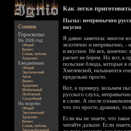
Как легко приготовить 
Пызы: непривычно русско
Сонник
вкусно
Гороскопы:
Я давно заметила: многое из
На 2026 год:
экзотично и непривычно, - 
Общий
Бизнес
и вкусное. Не все, конечно
Семья, любовь
расчет не берем. Но вот, к 
Здоровье
Ежедневные:
польские блюда, которые я 
Общий
Хмелевской, называются оче
Эротический
предельно просто.
Анти
Бизнес
Здоровья
Вот, к примеру, возьмем пы
Мобильный
русского слуха, непривычн
Любовный
Съедобный
в слове. А после ознакомлен
На неделю:
что это просто драники, тол
Общий
Эротический
Здоровье
Если вы не знаете, что тако
Бизнес
читайте дальше. Если знаете
Семья, любовь
Автомобильный