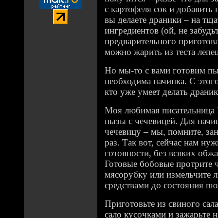
с картофеля сок и добавить 
вы делаете драники – на тщ
ингредиентов (ой, не забудь
предварительного приготовл
можно жарить из теста лепе
Но мы-то с вами готовим пы
необходима начинка. С этог
кто уже умеет делать драник
Моя любимая писательница 
пызы с чечевицей. Для начи
чечевицу – мы, помните, за
раз. Так вот, сейчас нам ну
готовности, без всяких обж
Готовые бобовые протрите ч
мясорубку или измельчите
средствами до состояния пю
Приготовьте из свиного сала
сало кусочками и зажарьте 