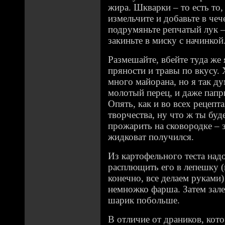
жира. Шкварки – то есть то, 
измельчите и добавьте в че
подрумяньте репчатый лук – 
закиньте в миску с начинкой
Размешайте, вбейте туда же 
пряности и травы по вкусу. 
много майорана, но я так ду
молотый перец, и даже папр
Опять, как и во всех рецепта
творчества, ну что ж ты б
прожарить на сковородке – з
жидковат получился.
Из картофельного теста над
расплющить его в лепешку (
конечно, все делаем руками
немножко фарша. Затем зале
шарик побольше.
В отличие от драников, кот