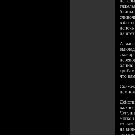
не забы
тяжелы
блины!
сливоч
взбитым
испечь
паштеты
А высш
выклады
сковоро
перево
блина! 
грибам
что ва
Скажем
немнож
Действ
важнее
Чугунн
мягкой
только
на вил
смазыва