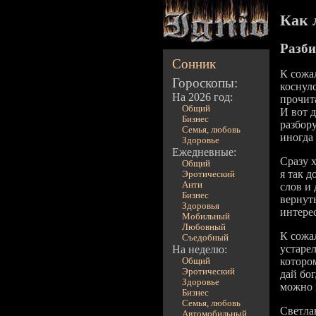
Как 
Разби
Сонник
К сожа
Гороскопы:
коснул
На 2026 год:
прочит
Общий
И вот 
Бизнес
разбор
Семья, любовь
иногда
Здоровье
Ежедневные:
Сразу х
Общий
я так д
Эротический
Анти
слов и
Бизнес
вернут
Здоровья
интере
Мобильный
Любовный
К сожа
Съедобный
устаре
На неделю:
которо
Общий
Эротический
дай бог
Здоровье
можно 
Бизнес
Семья, любовь
Светла
Автомобильный