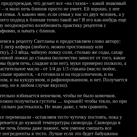
 предупреждая, что делает все «на глазок» - какой знакомый
 – и мало печь блинов просто не умеет. Ей хорошо, у нее
 семья. А каково мне, если семья у нас из двух человек, а у
оего подход к блинам точно такой же? Я его как-нибудь еще
у неоднократно возобновить практику рецептов с
афиями, и начать с блинов.
немся к рецепту Светланы и предоставляем слово автору:
 1 литр кефира (любого, можно простоквашу или
ку), 2-3 яйца, чайную ложку соли, столько же соды, сахар
оловой ложки до стакана (количество зависит от того, какие
мы будем печь, сладкие или нет), муки примерно полкило, а
астительное масло - от 1/4 до 1/3 стакана (масло любое,
ольше нравится, - я готовила и на подсолнечном, и на
ном, и на кукурузном, и рафинированном, и нет. Получается
ому, но в любом случае вкусно).
ательно взбивается веничком, чтобы не было комочков.
олжно получиться густоты .... хорошей! чтобы текло, но при
 сильно растекалось. Не знаю даже, с чем сравнить.
се перемешали - оставляем тесто чуточку постоять, пока у
гревается до нужной температуры сковорода. Сковорода в
тве печь блины даже важнее, чем умение смешать все
 ингредиенты в тесто. Лучше если это будет бабушкина