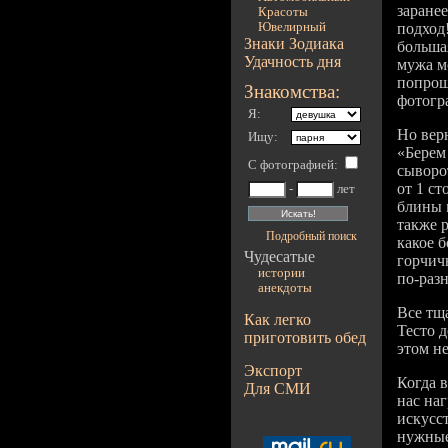
заранее
Красоты
Ювелирный
подход!
Знаки Зодиака
большая
Удачность дня
мужа м
попрош
Знакомства:
фотогр
Я:
Но вер
Ищу:
«Берем
С фотографией
:
сыворот
от 1 ст
-
лет
блины 
также р
Подробный поиск
какое б
Чудесатые
горчич
истории
по-разн
анекдоты
Все тщ
Как легко
Тесто д
приготовить обед
этом не
Экспорт
Когда в
Для СМИ
нас на
искусс
нужные