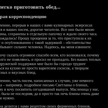
легко приготовить обед...
рая корреспонденцию
лению, перерыв в наших с вами кулинарных экзерсисах
ся и ваших писем, дорогие читатели. Все они были мною
аны, сохранены в отдельную папочку и ждали своего часа.
дождались! Прошу прощения за то, что приступила к их
у и опубликованию с такой задержкой – обстоятельства
 бывают сильнее человека. Надеюсь, вы меня извините.
очу сказать огромное спасибо всем, кто волновался, почему
олго не появляюсь, и просил не пропадать. Без ваших теплых
 дружеской поддержки мне было бы гораздо труднее
ься на кухню не просто варителем сосисок, а творцом
сных и вкусных блюд.
лению, часть писем, написанных к случаю, уже немного
ла – например, подробное письмо Светланы о блинах,
му я хочу посвятить сегодняшний выпуск. Масленица у нас,
, была не последняя, да и просто так печь блины очень даже
и нужно.
на делится с нами рецептом своих фирменных блинов,