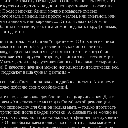
вайте в таком случае каждый раз перемешивать тесто, а то
е кусочки опустятся на дно и попадут только в последние
) После выпечки блины можно промазать смесью
ного масла с медом, или просто маслом, или сметаной, или
и сливками, или вареньем.... Это для сладких! А если
 блины несладкие, то к ним можно подавать икру, форшмак,
 и т.д. и т.п.
ий пилотаж - это блины "с припеком"! Это когда начинка
вается на тесто сразу после того, как оно налито на
дку, сверху наливается еще немного теста, и когда блин
рачивается на другую сторону, начинка запекается внутри
У моих детей на ура улетают блины с бананами, с сыром и с
и! В качестве начинки можно использовать практически все,
м подскажет ваша буйная фантазия!»
 спасибо Светлане за такое подробное письмо. А я к нему
ечко добавлю своих соображений.
ительно, сковородка для блинов – вещь архиважная. Даже
, чем «Апрельские тезисы» для Октябрьской революции.
ую сковородку для блинов нельзя мыть – только протирать
 тряпочкой после каждой готовки. А смазывать ее можно не
 кусочком сала, но и половинкой картофелины или луковицы
ке. Овощ обмакиваем в блюдечко с растительным маслом и
ем сковороду. Так можно делать, если в тесте для блинов