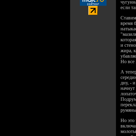
чугунн
если та
Ставим 
время б
натыка
"мазил
котора
и стен
жира, 
убавляе
Но все
А тепе
середи
дну, - 
начнут 
лопато
Подрум
перекл
румяны
Но это 
включа
молоты