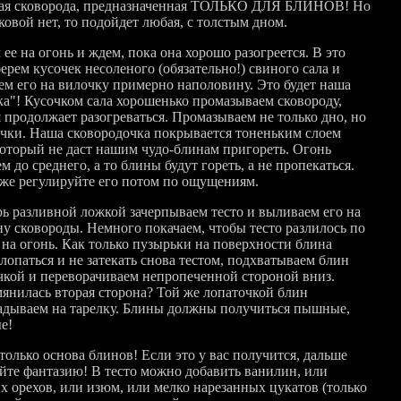
ая сковорода, предназначенная ТОЛЬКО ДЛЯ БЛИНОВ! Но
ковой нет, то подойдет любая, с толстым дном.
ее на огонь и ждем, пока она хорошо разогреется. В это
ерем кусочек несоленого (обязательно!) свиного сала и
ем его на вилочку примерно наполовину. Это будет наша
ка"! Кусочком сала хорошенько промазываем сковороду,
я продолжает разогреваться. Промазываем не только дно, но
очки. Наша сковородочка покрывается тоненьким слоем
который не даст нашим чудо-блинам пригореть. Огонь
м до среднего, а то блины будут гореть, а не пропекаться.
 же регулируйте его потом по ощущениям.
рь разливной ложкой зачерпываем тесто и выливаем его на
ну сковороды. Немного покачаем, чтобы тесто разлилось по
и на огонь. Как только пузырьки на поверхности блина
лопаться и не затекать снова тестом, подхватываем блин
чкой и переворачиваем непропеченной стороной вниз.
янилась вторая сторона? Той же лопаточкой блин
адываем на тарелку. Блины должны получиться пышные,
е!
только основа блинов! Если это у вас получится, дальше
йте фантазию! В тесто можно добавить ванилин, или
х орехов, или изюм, или мелко нарезанных цукатов (только