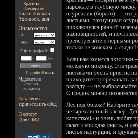
Красоты
нарежьте в глубокую миску.
Ювелирный
огуречник (бораго) — это р
Знаки Зодиака
Удачность дня
листьями, пахнущими огурц
проклюнулся ранний зеленый
Знакомства:
разновидностей, и почти все
Я:
пренебрегайте и первыми ро
Ищу:
только не конским, а съедоб
С фотографией
:
Если вам хочется экзотики 
-
лет
молодую мокрицу. Эта тра
листиками очень приятна на
Подробный поиск
приходится прореживать ка
Чудесатые
истории
рассаду — не выбрасывайте е
анекдоты
С грядок можно позаимствов
Как легко
приготовить обед
Лес под боком? Наберите т
четырехлистный клевер. Дет
Экспорт
капусткой» и очень любят п
Для СМИ
салат и молодая сныть, и ле
листья настурции, и одуванч