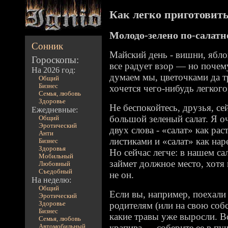
Как легко приготовить 
Молодо-зелено по-салат
Сонник
Майский день - вишни, яблон
Гороскопы:
все радует взор — но почему
На 2026 год:
думаем мы, цветочками да т
Общий
Бизнес
хочется чего-нибудь легкого
Семья, любовь
Здоровье
Не беспокойтесь, друзья, се
Ежедневные:
большой зеленый салат. Я оч
Общий
Эротический
двух слова - «салат» как ра
Анти
листиками и «салат» как на
Бизнес
Здоровья
Но сейчас легче: в нашем са
Мобильный
займет должное место, хотя 
Любовный
Съедобный
не он.
На неделю:
Общий
Если вы, например, поехали
Эротический
Здоровье
родителям (или на свою соб
Бизнес
какие травы уже выросли. В
Семья, любовь
крапива — соберите ее в пу
Автомобильный