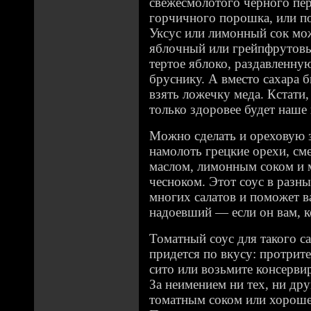
свежесмолотого черного пер
горчичного порошка, или по
Уксус или лимонный сок мо
яблочный или грейпфрутовый
тертое яблоко, раздавленн
бруснику. А вместо сахара 
взять ложечку меда. Кстати
только здоровее будет наше
Можно сделать и ореховую 
намолоть грецкие орехи, см
маслом, лимонным соком и 
чесноком. Этот соус в разн
многих салатов и поможет в
надоевший — если он вам, к
Томатный соус для такого с
придется по вкусу: протрит
сито или возьмите консерви
За неимением ни тех, ни др
томатным соком или хороше