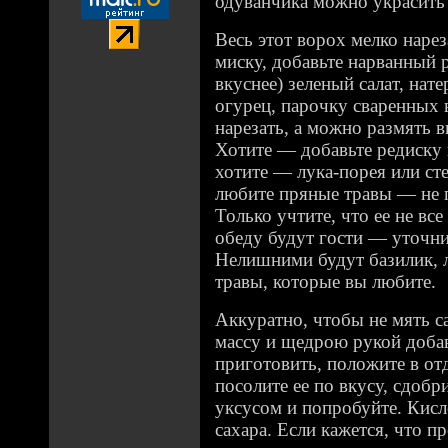
одуванчика можно украсить с
Весь этот ворох мелко наре
миску, добавьте нарванный 
вкуснее) зеленый салат, нат
огурец, парочку сваренных
нарезать, а можно размять 
Хотите — добавьте редиску
хотите — лука-порея или сте
любите пряные травы — не 
Только учтите, что ее не все
обеду будут гости — уточнит
Нелишними будут базилик, 
травы, которые вы любите.
Аккуратно, чтобы не мять с
массу и щедрою рукой добав
приготовить, положите в от
посолите ее по вкусу, сдоб
уксусом и попробуйте. Кисл
сахара. Если кажется, что п