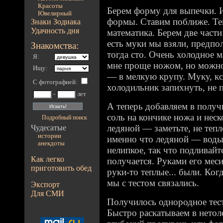
Красоты
Берем форму для выпечки. И
Ювелирный
формы. Ставим поближе. Те
Знаки Зодиака
Удачность дня
математика. Берем две части
есть муки мы взяли, предпо
Знакомства:
тогда сто. Очень холодное 
Я:
мне проще ножом, но можно
Ищу:
— в мелкую крупу. Муку, кс
С фотографией
:
холодильник запихнуть, не 
-
лет
А теперь добавляем в получ
соль на кончике ножа и нес
Подробный поиск
ледяной — заметьте, не тепл
Чудесатые
истории
именно что ледяной — воды
анекдоты
нелипкое, так что подливайт
Как легко
получается. Руками его мес
приготовить обед
руки-то теплые... были. Ког
мы с тестом связались.
Экспорт
Для СМИ
Получилось однородное тес
Быстро раскатываем в нетол