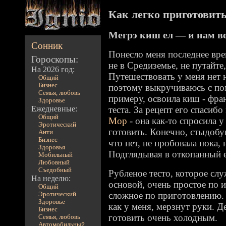
Как легко приготовить 
Мегрэ киш ел — и нам в
Сонник
Понесло меня последнее вр
Гороскопы:
не в Средиземье, не путайте
На 2026 год:
Путешествовать у меня нет н
Общий
Бизнес
поэтому выкручиваюсь с по
Семья, любовь
примеру, освоила киш - фра
Здоровье
Ежедневные:
теста. За рецепт его спасиб
Общий
Мор
- она как-то спросила у
Эротический
готовить. Конечно, стыдобуш
Анти
Бизнес
что нет, не пробовала пока, 
Здоровья
Подглядывая в откопанный е
Мобильный
Любовный
Съедобный
Рубленое тесто, которое слу
На неделю:
основой, очень простое по 
Общий
сложное по приготовлению. Е
Эротический
Здоровье
как у меня, мерзнут руки. Де
Бизнес
готовить очень холодным.
Семья, любовь
Автомобильный