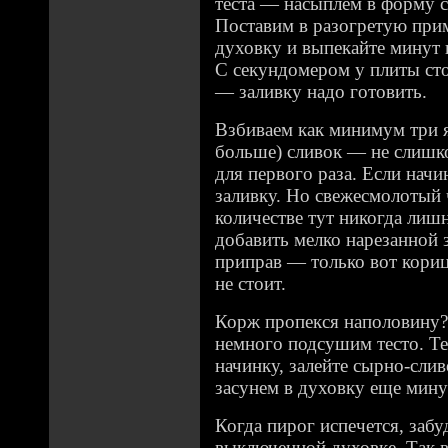
теста — насыплем в форму с
Поставим в разогретую при
духовку и выпекайте минут 
С секундомером у плиты сто
— заливку надо готовить.
Взбиваем как минимум три я
больше) сливок — не слишк
для первого раза. Если начи
заливку. Но свежесмолотый
количестве тут никогда лиш
добавить мелко нарезанной 
приправ — только вот кориц
не стоит.
Корж пропекся наполовину?
немного подсушим тесто. Т
начинку, залейте сырно-сли
засунем в духовку еще мину
Когда пирог испечется, забу
выключенной духовке. Так вк