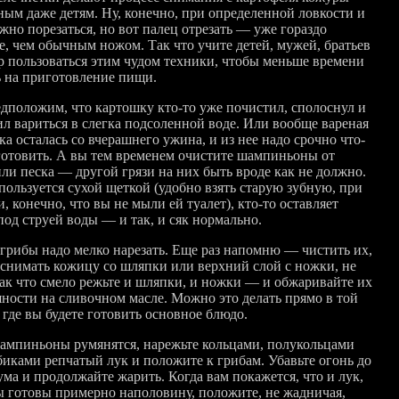
ным даже детям. Ну, конечно, при определенной ловкости и
жно порезаться, но вот палец отрезать — уже гораздо
е, чем обычным ножом. Так что учите детей, мужей, братьев
ер пользоваться этим чудом техники, чтобы меньше времени
ь на приготовление пищи.
едположим, что картошку кто-то уже почистил, сполоснул и
ил вариться в слегка подсоленной воде. Или вообще вареная
а осталась со вчерашнего ужина, и из нее надо срочно что-
готовить. А вы тем временем очистите шампиньоны от
или песка — другой грязи на них быть вроде как не должно.
пользуется сухой щеткой (удобно взять старую зубную, при
, конечно, что вы не мыли ей туалет), кто-то оставляет
под струей воды — и так, и сяк нормально.
 грибы надо мелко нарезать. Еще раз напомню — чистить их,
ь снимать кожицу со шляпки или верхний слой с ножки, не
Так что смело режьте и шляпки, и ножки — и обжаривайте их
яности на сливочном масле. Можно это делать прямо в той
 где вы будете готовить основное блюдо.
ампиньоны румянятся, нарежьте кольцами, полукольцами
биками репчатый лук и положите к грибам. Убавьте огонь до
ма и продолжайте жарить. Когда вам покажется, что и лук,
ы готовы примерно наполовину, положите, не жадничая,