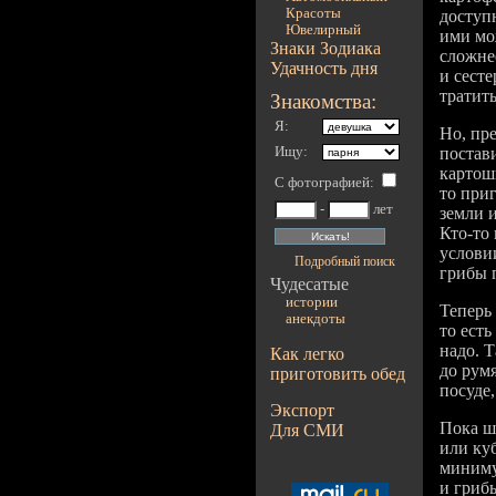
Красоты
доступ
Ювелирный
ими мо
Знаки Зодиака
сложне
Удачность дня
и сест
тратит
Знакомства:
Я:
Но, пр
Ищу:
постав
картошк
С фотографией
:
то при
-
лет
земли 
Кто-то 
условии
Подробный поиск
грибы 
Чудесатые
истории
Теперь
анекдоты
то ест
надо. 
Как легко
до рум
приготовить обед
посуде,
Экспорт
Пока ш
Для СМИ
или ку
миниму
и гриб