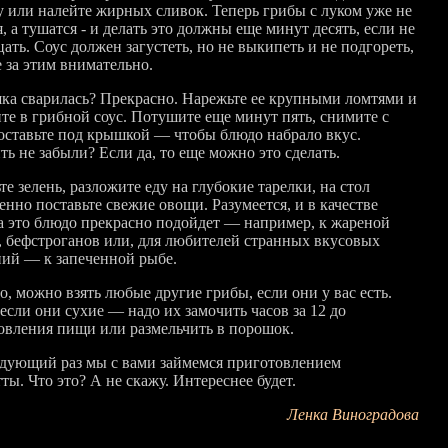
у или налейте жирных сливок. Теперь грибы с луком уже не
, а тушатся - и делать это должны еще минут десять, если не
ать. Соус должен загустеть, но не выкипеть и не подгореть,
 за этим внимательно.
ка сварилась? Прекрасно. Нарежьте ее крупными ломтями и
те в грибной соус. Потушите еще минут пять, снимите с
 оставьте под крышкой — чтобы блюдо набрало вкус.
ь не забыли? Если да, то еще можно это сделать.
е зелень, разложите еду на глубокие тарелки, на стол
нно поставьте свежие овощи. Разумеется, и в качестве
а это блюдо прекрасно подойдет — например, к жареной
, бефстроганов или, для любителей странных вкусовых
ний — к запеченной рыбе.
, можно взять любые другие грибы, если они у вас есть.
если они сухие — надо их замочить часов за 12 до
овления пищи или размельчить в порошок.
едующий раз мы с вами займемся приготовлением
ты. Что это? А не скажу. Интереснее будет.
Ленка Виноградова