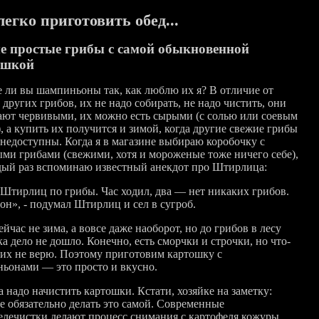
легко приготовить обед...
 простые грибы с самой обыкновенной
ошкой
 ли вы шампиньоны так, как люблю их я? В отличие от
других грибов, их не надо собирать, не надо чистить, они
ают червивыми, их можно есть сырыми (с солью или соевым
, а купить их получится и зимой, когда другие свежие грибы
 недоступны. Когда я в магазине выбираю коробочку с
ыми грибами (свежими, хотя и мороженые тоже ничего себе),
дый раз вспоминаю известный анекдот про Штирлица:
Штирлиц по грибы. Час ходил, два — нет никаких грибов.
он», - подумал Штирлиц и сел в сугроб.
ейчас не зима, а вовсе даже наоборот, но до грибов в лесу
а дело не дошло. Конечно, есть сморчки и строчки, но что-
 них не верю. Поэтому приготовим картошку с
ьонами — это просто и вкусно.
 надо начистить картошки. Кстати, хозяйке на заметку:
не обязательно делать это самой. Современные
елечистки делают процесс снимания с картофеля кожуры