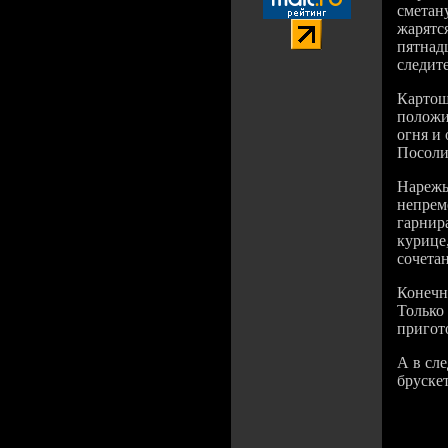
сметан
жарятся
пятнадц
следите
Картош
положи
огня и
Посолит
Нарежьт
непреме
гарнир
курице
сочета
Конечно
Только 
пригот
А в сл
брускет