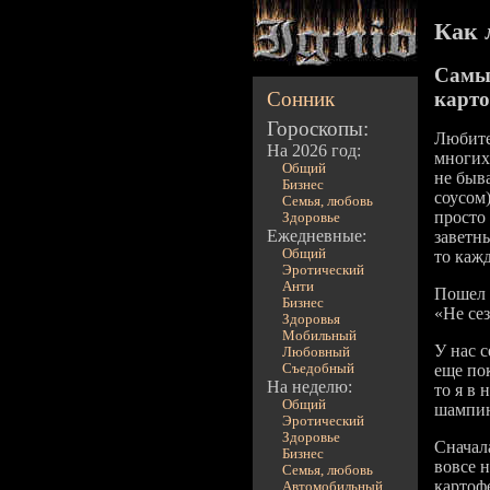
Как 
Самые
Сонник
карт
Гороскопы:
Любите
На 2026 год:
многих 
Общий
не быв
Бизнес
соусом)
Семья, любовь
просто
Здоровье
Ежедневные:
заветн
Общий
то каж
Эротический
Анти
Пошел 
Бизнес
«Не сез
Здоровья
Мобильный
У нас с
Любовный
Съедобный
еще пок
На неделю:
то я в
Общий
шампин
Эротический
Здоровье
Сначала
Бизнес
вовсе 
Семья, любовь
картоф
Автомобильный