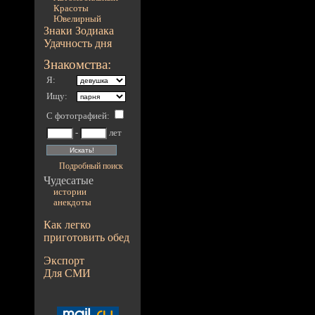
Красоты
Ювелирный
Знаки Зодиака
Удачность дня
Знакомства:
Я:
Ищу:
С фотографией
:
-
лет
Подробный поиск
Чудесатые
истории
анекдоты
Как легко
приготовить обед
Экспорт
Для СМИ