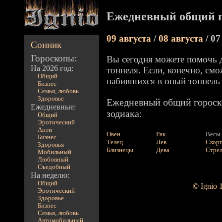
Ежедневный общий г
09 августа
/
08 августа
/ 07
Сонник
Гороскопы:
Вы сегодня можете помочь д
На 2026 год:
тоннеля. Если, конечно, смо
Общий
набившихся в оный тоннель
Бизнес
Семья, любовь
Здоровье
Ежедневный общий гороско
Ежедневные:
зодиака:
Общий
Эротический
Анти
Овен
Рак
Весы
Бизнес
Телец
Лев
Скор
Здоровья
Близнецы
Дева
Стре
Мобильный
Любовный
Съедобный
На неделю:
Общий
© Ignio 
Эротический
Здоровье
Бизнес
Семья, любовь
Автомобильный