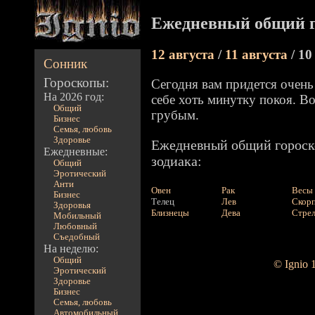
Ежедневный общий г
12 августа
/
11 августа
/ 10
Сонник
Гороскопы:
Сегодня вам придется очень
На 2026 год:
себе хоть минутку покоя. В
Общий
грубым.
Бизнес
Семья, любовь
Здоровье
Ежедневный общий гороско
Ежедневные:
зодиака:
Общий
Эротический
Анти
Овен
Рак
Весы
Бизнес
Телец
Лев
Скор
Здоровья
Близнецы
Дева
Стре
Мобильный
Любовный
Съедобный
На неделю:
Общий
© Ignio 
Эротический
Здоровье
Бизнес
Семья, любовь
Автомобильный