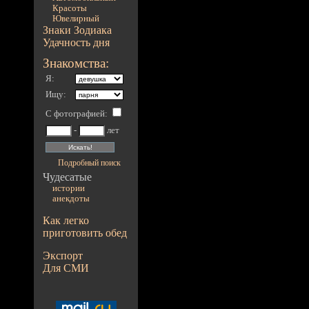
Красоты
Ювелирный
Знаки Зодиака
Удачность дня
Знакомства:
Я:
Ищу:
С фотографией
:
-
лет
Подробный поиск
Чудесатые
истории
анекдоты
Как легко
приготовить обед
Экспорт
Для СМИ