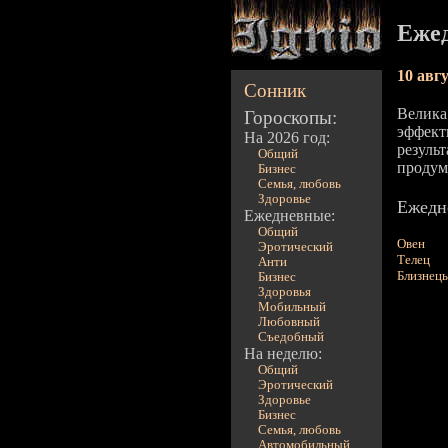
Ежед
10 авг
Сонник
Велика
Гороскопы:
эффект
На 2026 год:
резуль
Общий
продум
Бизнес
Семья, любовь
Здоровье
Ежедне
Ежедневные:
Общий
Овен
Эротический
Телец
Анти
Близнец
Бизнес
Здоровья
Мобильный
Любовный
Съедобный
На неделю:
Общий
Эротический
Здоровье
Бизнес
Семья, любовь
Автомобильный