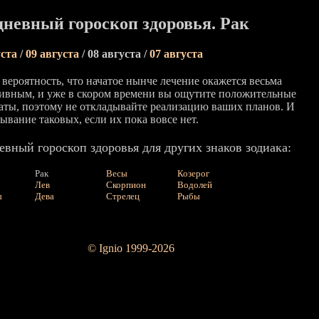
невный гороскоп здоровья. Рак
уста
/
09 августа
/ 08 августа /
07 августа
 вероятность, что начатое нынче лечение окажется весьма
ивным, и уже в скором времени вы ощутите положительные
таты, поэтому не откладывайте реализацию ваших планов. И
ывание таковых, если их пока вовсе нет.
вный гороскоп здоровья для других знаков зодиака:
Рак
Весы
Козерог
Лев
Скорпион
Водолей
ы
Дева
Стрелец
Рыбы
© Ignio 1999-2026