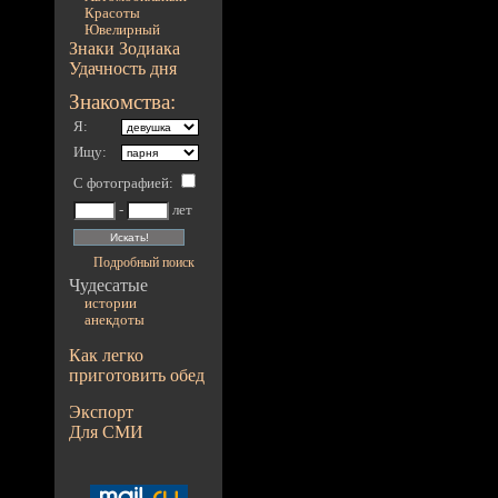
Красоты
Ювелирный
Знаки Зодиака
Удачность дня
Знакомства:
Я:
Ищу:
С фотографией
:
-
лет
Подробный поиск
Чудесатые
истории
анекдоты
Как легко
приготовить обед
Экспорт
Для СМИ