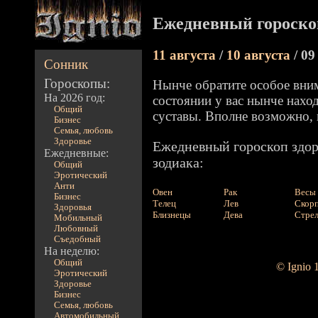
Ежедневный гороско
11 августа
/
10 августа
/ 09
Сонник
Гороскопы:
Нынче обратите особое вним
На 2026 год:
состоянии у вас нынче нахо
Общий
суставы. Вполне возможно, 
Бизнес
Семья, любовь
Здоровье
Ежедневный гороскоп здор
Ежедневные:
зодиака:
Общий
Эротический
Анти
Овен
Рак
Весы
Бизнес
Телец
Лев
Скор
Здоровья
Близнецы
Дева
Стре
Мобильный
Любовный
Съедобный
На неделю:
Общий
© Ignio 
Эротический
Здоровье
Бизнес
Семья, любовь
Автомобильный