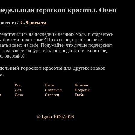
едельный гороскоп красоты. Овен
 августа /
3 - 9 августа
редоточились на последних веяниях моды и стараетесь
ь за всеми новинками? Похвально, но не спешите
вать все их на себе. Подумайте, что лучше подчеркнет
нства вашей фигуры и скроет недостатки. Короткое,
е, оверсайз?
дельный гороскоп красоты для других знаков
а:
Рак
Весы
Козерог
Лев
Скорпион
Водолей
ы
Дева
Стрелец
Рыбы
© Ignio 1999-2026