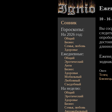
Ежен
10 - 16
Сонник
Вы сос
Гороскопы:
следит
На 2026 год:
опробо
Общий
достои
Бизнес
Семья, любовь
длинно
Здоровье
Ежедневные:
Ежене
Общий
зодиак
Эротический
Анти
Бизнес
Овен
Здоровья
Телец
Мобильный
Близнец
Любовный
Съедобный
На неделю:
Общий
Эротический
Здоровье
Бизнес
Семья, любовь
Автомобильный