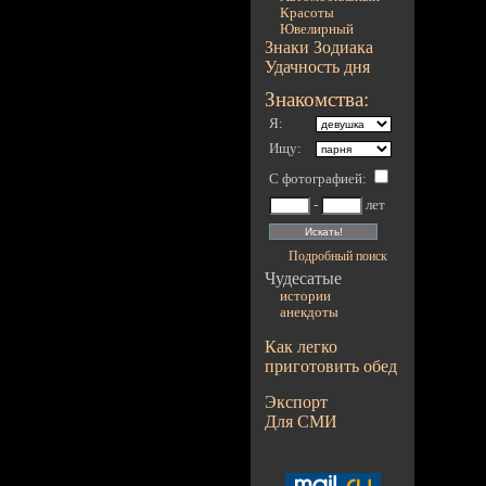
Красоты
Ювелирный
Знаки Зодиака
Удачность дня
Знакомства:
Я:
Ищу:
С фотографией
:
-
лет
Подробный поиск
Чудесатые
истории
анекдоты
Как легко
приготовить обед
Экспорт
Для СМИ