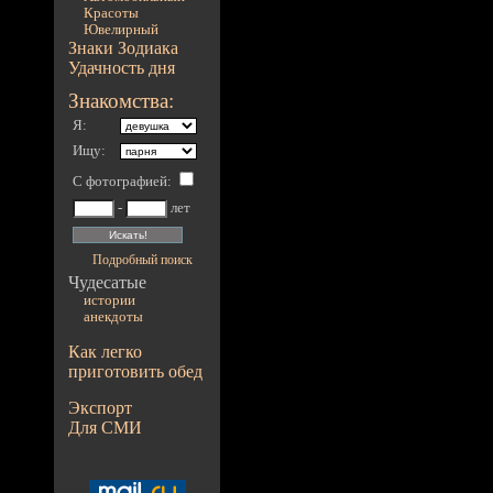
Красоты
Ювелирный
Знаки Зодиака
Удачность дня
Знакомства:
Я:
Ищу:
С фотографией
:
-
лет
Подробный поиск
Чудесатые
истории
анекдоты
Как легко
приготовить обед
Экспорт
Для СМИ