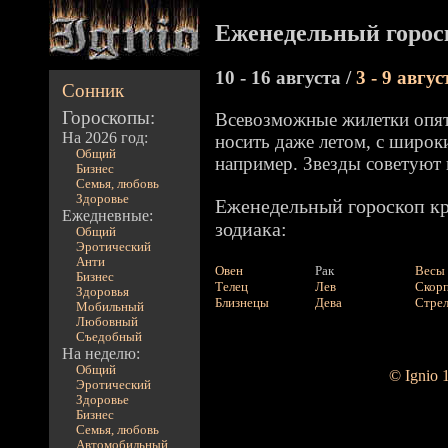
Еженедельный горос
10 - 16 августа /
3 - 9 авгус
Сонник
Гороскопы:
Всевозможные жилетки опят
На 2026 год:
носить даже летом, с широ
Общий
например. Звезды советуют
Бизнес
Семья, любовь
Здоровье
Еженедельный гороскоп кр
Ежедневные:
зодиака:
Общий
Эротический
Анти
Овен
Рак
Весы
Бизнес
Телец
Лев
Скор
Здоровья
Близнецы
Дева
Стре
Мобильный
Любовный
Съедобный
На неделю:
Общий
© Ignio 
Эротический
Здоровье
Бизнес
Семья, любовь
Автомобильный