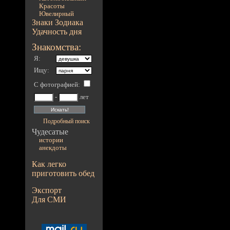
Красоты
Ювелирный
Знаки Зодиака
Удачность дня
Знакомства:
Я:
Ищу:
С фотографией
:
-
лет
Подробный поиск
Чудесатые
истории
анекдоты
Как легко
приготовить обед
Экспорт
Для СМИ