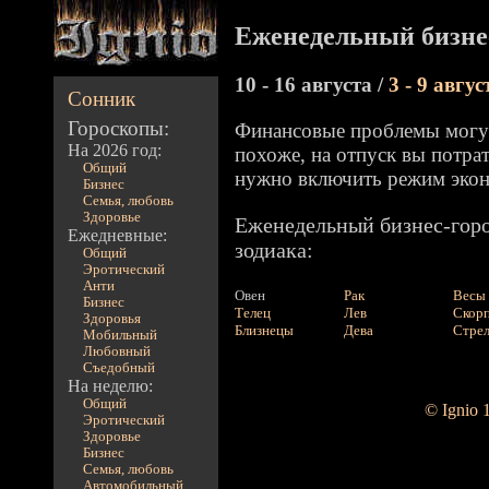
Еженедельный бизне
10 - 16 августа /
3 - 9 авгус
Сонник
Гороскопы:
Финансовые проблемы могут
На 2026 год:
похоже, на отпуск вы потрат
Общий
нужно включить режим эко
Бизнес
Семья, любовь
Здоровье
Еженедельный бизнес-горо
Ежедневные:
зодиака:
Общий
Эротический
Анти
Овен
Рак
Весы
Бизнес
Телец
Лев
Скор
Здоровья
Близнецы
Дева
Стре
Мобильный
Любовный
Съедобный
На неделю:
Общий
© Ignio 
Эротический
Здоровье
Бизнес
Семья, любовь
Автомобильный