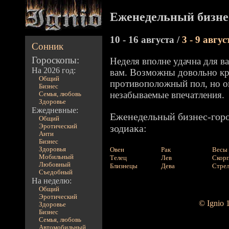
Еженедельный бизне
10 - 16 августа /
3 - 9 авгус
Сонник
Гороскопы:
Неделя вполне удачна для ва
На 2026 год:
вам. Возможны довольно кр
Общий
противоположный пол, но о
Бизнес
незабываемые впечатления.
Семья, любовь
Здоровье
Ежедневные:
Еженедельный бизнес-горо
Общий
Эротический
зодиака:
Анти
Бизнес
Здоровья
Овен
Рак
Весы
Мобильный
Телец
Лев
Скор
Любовный
Близнецы
Дева
Стре
Съедобный
На неделю:
Общий
Эротический
© Ignio 
Здоровье
Бизнес
Семья, любовь
Автомобильный