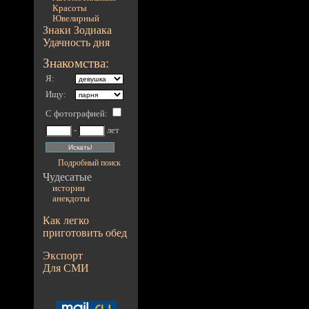
Красоты
Ювелирный
Знаки Зодиака
Удачность дня
Знакомства:
Я:
Ищу:
С фотографией
:
-
лет
Подробный поиск
Чудесатые
истории
анекдоты
Как легко
приготовить обед
Экспорт
Для СМИ