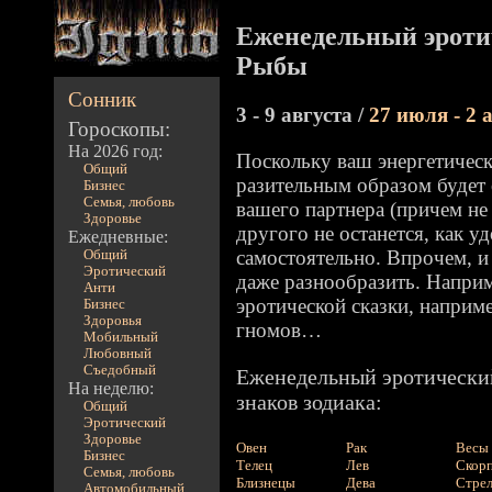
Еженедельный эроти
Рыбы
Сонник
3 - 9 августа /
27 июля - 2 
Гороскопы:
На 2026 год:
Поскольку ваш энергетичес
Общий
разительным образом будет 
Бизнес
Семья, любовь
вашего партнера (причем не 
Здоровье
другого не останется, как у
Ежедневные:
самостоятельно. Впрочем, и
Общий
Эротический
даже разнообразить. Наприм
Анти
эротической сказки, наприм
Бизнес
Здоровья
гномов…
Мобильный
Любовный
Съедобный
Еженедельный эротический
На неделю:
знаков зодиака:
Общий
Эротический
Здоровье
Овен
Рак
Весы
Бизнес
Телец
Лев
Скор
Семья, любовь
Близнецы
Дева
Стре
Автомобильный