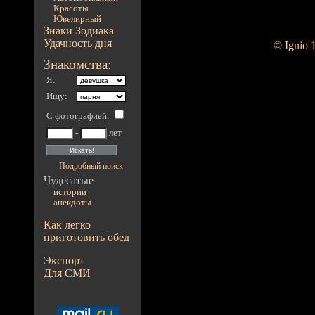
Красоты
Ювелирный
Знаки Зодиака
Удачность дня
© Ignio 
Знакомства:
Я:
Ищу:
С фотографией
:
-
лет
Подробный поиск
Чудесатые
истории
анекдоты
Как легко
приготовить обед
Экспорт
Для СМИ