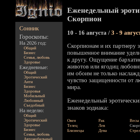
Еженедельный эроти
Скорпион
Сонник
10 - 16 августа /
3 - 9 авгус
Гороскопы:
На 2026 год:
Скорпионам и их партнеру 
Общий
повышенное внимание удели
Бизнес
Семья, любовь
к другу. Ощущение бархатис
Здоровье
животов или ягодиц любовн
Ежедневные:
им обоим не только наслажд
Общий
Эротический
чувство защищенности от л
Анти
мира.
Бизнес
Здоровья
Мобильный
Еженедельный эротический
Любовный
Съедобный
знаков зодиака:
На неделю:
Общий
Эротический
Овен
Рак
Весы
Здоровье
Телец
Лев
Скор
Бизнес
Близнецы
Дева
Стре
Семья, любовь
Автомобильный