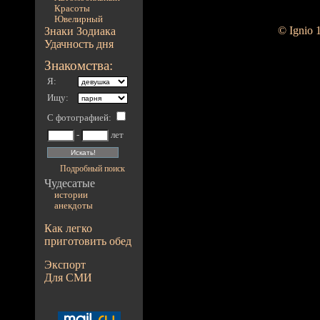
Красоты
Ювелирный
© Ignio 
Знаки Зодиака
Удачность дня
Знакомства:
Я:
Ищу:
С фотографией
:
-
лет
Подробный поиск
Чудесатые
истории
анекдоты
Как легко
приготовить обед
Экспорт
Для СМИ